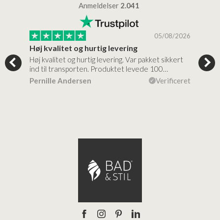
Anmeldelser
2.041
/2026
05/08/2026
Høj kvalitet og hurtig levering
Mege
tigt,
Høj kvalitet og hurtig levering. Var pakket sikkert
Prod
ind til transporten. Produktet levede 100…
kval
efte
ceret
Pernille Andersen
Verificeret
Ann