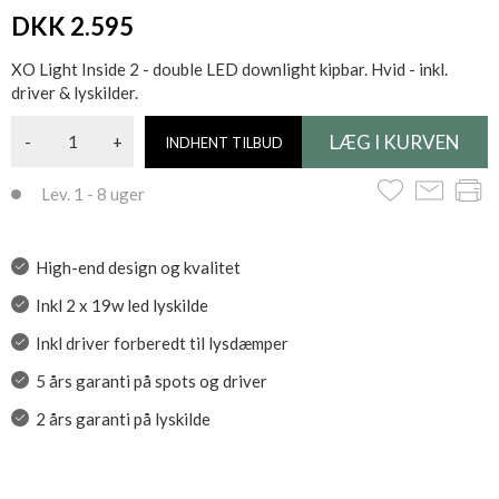
Aperture: 40mm
DKK 2.595
Overall Diameter: 199*110mm
Cutout: 180*100mm
XO Light Inside 2 - double LED downlight kipbar. Hvid - inkl.
Overall Height: 100mm
driver & lyskilder.
-
+
INDHENT TILBUD
Lev. 1 - 8 uger
High-end design og kvalitet
Inkl 2 x 19w led lyskilde
Inkl driver forberedt til lysdæmper
5 års garanti på spots og driver
2 års garanti på lyskilde