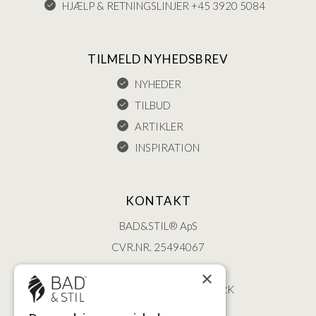
HJÆLP & RETNINGSLINJER +45 3920 5084
TILMELD NYHEDSBREV
NYHEDER
TILBUD
ARTIKLER
INSPIRATION
KONTAKT
BAD&STIL® ApS
CVR.NR. 25494067
ØSTERBROGADE 202
×
2100 KØBENHAVN • DANMARK
+45 3920 5084