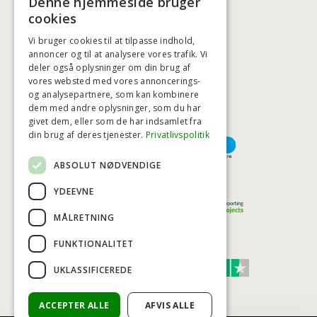
Denne hjemmeside bruger
BADSTIL@BADSTIL.DK
cookies
Vi bruger cookies til at tilpasse indhold,
annoncer og til at analysere vores trafik. Vi
deler også oplysninger om din brug af
HØJESTE KREDITVÆRDIGHED
vores websted med vores annoncerings-
og analysepartnere, som kan kombinere
dem med andre oplysninger, som du har
givet dem, eller som de har indsamlet fra
BETALINGSMULIGHEDER
din brug af deres tjenester.
Privatlivspolitik
ABSOLUT NØDVENDIGE
TRYG OG SIKKER E-HANDEL
YDEEVNE
MÅLRETNING
FUNKTIONALITET
TRUST SCORE 4,7
UKLASSIFICEREDE
Excellent
ACCEPTER ALLE
AFVIS ALLE