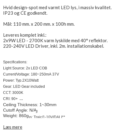
Hvid design-spot med varmt LED lys, i massiv kvalitet.
IP23 og CE godkendt.
Mål: 110 mm. x 200 mm. x 100h mm.
Leveres komplet inkl.:
2x9W LED - 2700K varm lyskilde med 40° reflektor.
220-240V LED Driver, inkl. 2m. installationskabel.
Specifications:
Light Source: 2x LED COB
Current/Voltage: 180~250mA 37V
Power: Typ.2X10Watt
Gear: LED Gear included
CCT: 3000K
CRI: 90+
Ceiling Thickness: 1~30mm
Efficacy: Min.70lm/Watt *
Cutoff Angle: N/A
Beam Angle: 40 Deg
Weight: 860g
Dimming Options: Traic/1-10V/DALI**
IP Rate: IP23
Læs mere
Measurement: