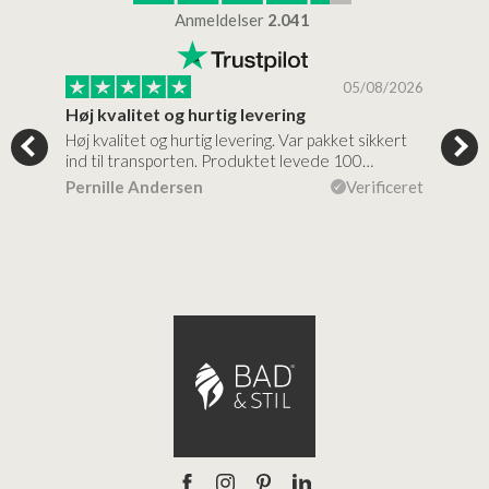
Anmeldelser
2.041
/2026
05/08/2026
Høj kvalitet og hurtig levering
Mege
tigt,
Høj kvalitet og hurtig levering. Var pakket sikkert
Prod
ind til transporten. Produktet levede 100…
kval
efte
ceret
Pernille Andersen
Verificeret
Ann