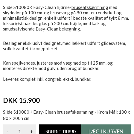
Slide S10080K Easy-Clean hjørne-
bruseafskærmning
med
skydedør på 100 cm. og brusevæg på 80 cm., er rendyrket og
minimalistisk design, enkelt udført i bedste kvalitet af tykt 8 mm.
luksuriøst hærdet glas på 200 cm. højde, med kalk og
smudsafvisende Easy-Clean belægning.
Beslag er eksklusivt designet, med lækkert udført glidesystem,
solid kvalitet i krom/poleret.
Kan spejlvendes, justeres mod væg med op til 25 mm. og
monteres direkte mod gulv, uden brug af bundkar.
Leveres komplet inkl. dørgreb, ekskl. bundkar.
DKK 15.900
Slide S10080K Easy-Clean bruseafskærmning - Krom Mål: 100 x
80 x 200h cm
-
+
INDHENT TILBUD