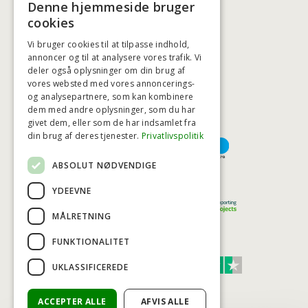
Denne hjemmeside bruger
BADSTIL@BADSTIL.DK
cookies
Vi bruger cookies til at tilpasse indhold,
annoncer og til at analysere vores trafik. Vi
deler også oplysninger om din brug af
HØJESTE KREDITVÆRDIGHED
vores websted med vores annoncerings-
og analysepartnere, som kan kombinere
dem med andre oplysninger, som du har
givet dem, eller som de har indsamlet fra
BETALINGSMULIGHEDER
din brug af deres tjenester.
Privatlivspolitik
ABSOLUT NØDVENDIGE
TRYG OG SIKKER E-HANDEL
YDEEVNE
MÅLRETNING
FUNKTIONALITET
TRUST SCORE 4,7
UKLASSIFICEREDE
Excellent
ACCEPTER ALLE
AFVIS ALLE