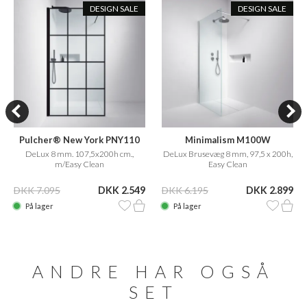
DESIGN SALE
DESIGN SALE
Pulcher® New York PNY110
Minimalism M100W
DeLux 8 mm. 107,5x200h cm.,
DeLux Brusevæg 8 mm, 97,5 x 200h,
m/Easy Clean
Easy Clean
DKK 7.095
DKK 2.549
DKK 6.195
DKK 2.899
På lager
På lager
ANDRE HAR OGSÅ
SET