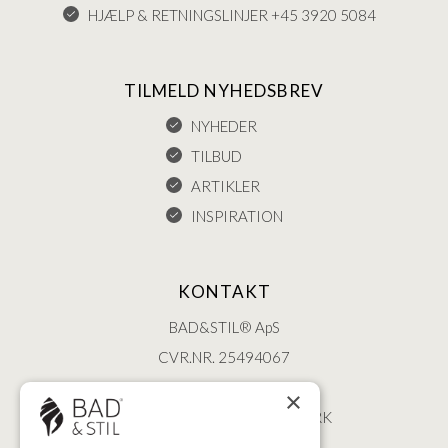
HJÆLP & RETNINGSLINJER +45 3920 5084
TILMELD NYHEDSBREV
NYHEDER
TILBUD
ARTIKLER
INSPIRATION
KONTAKT
BAD&STIL® ApS
CVR.NR. 25494067
ØSTERBROGADE 202
×
2100 KØBENHAVN • DANMARK
+45 3920 5084