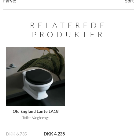
Farve:
Sort
RELATEREDE
PRODUKTER
Old England Lante LA18
Toilet, Væghængt
DKK 6.735
DKK 4.235