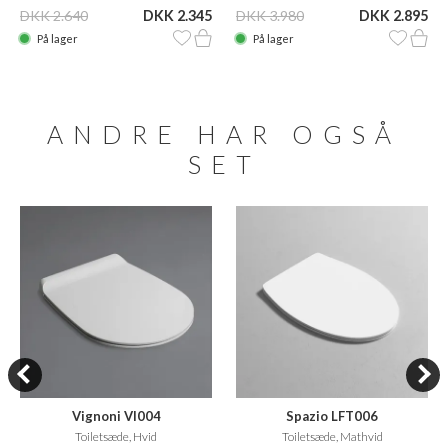
DKK 2.640
DKK 2.345
DKK 3.980
DKK 2.895
På lager
På lager
ANDRE HAR OGSÅ
SET
Vignoni VI004
Spazio LFT006
Toiletsæde, Hvid
Toiletsæde, Mathvid