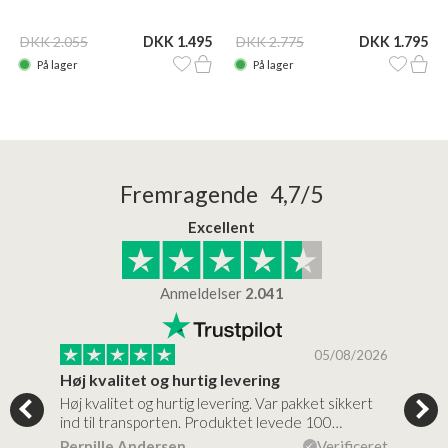
DKK 2.055
DKK 1.495
DKK 2.775
DKK 1.795
På lager
På lager
Fremragende 4,7/5
Excellent
Anmeldelser
2.041
/2026
05/08/2026
Høj kvalitet og hurtig levering
Mege
tigt,
Høj kvalitet og hurtig levering. Var pakket sikkert
Prod
ind til transporten. Produktet levede 100…
kval
efte
ceret
Pernille Andersen
Verificeret