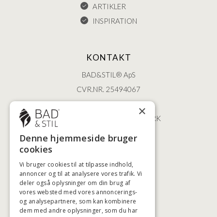
ARTIKLER
INSPIRATION
KONTAKT
BAD&STIL® ApS
CVR.NR. 25494067
ØSTERBROGADE 202
×
2100 KØBENHAVN • DANMARK
+45 3920 5084
Denne hjemmeside bruger
BADSTIL@BADSTIL.DK
cookies
Vi bruger cookies til at tilpasse indhold,
annoncer og til at analysere vores trafik. Vi
deler også oplysninger om din brug af
HØJESTE KREDITVÆRDIGHED
vores websted med vores annoncerings-
og analysepartnere, som kan kombinere
dem med andre oplysninger, som du har