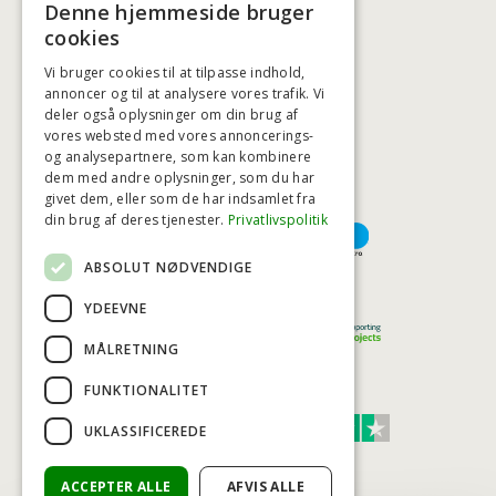
+45 3920 5084
Denne hjemmeside bruger
BADSTIL@BADSTIL.DK
cookies
Vi bruger cookies til at tilpasse indhold,
annoncer og til at analysere vores trafik. Vi
deler også oplysninger om din brug af
HØJESTE KREDITVÆRDIGHED
vores websted med vores annoncerings-
og analysepartnere, som kan kombinere
dem med andre oplysninger, som du har
givet dem, eller som de har indsamlet fra
BETALINGSMULIGHEDER
din brug af deres tjenester.
Privatlivspolitik
ABSOLUT NØDVENDIGE
TRYG OG SIKKER E-HANDEL
YDEEVNE
MÅLRETNING
FUNKTIONALITET
TRUST SCORE 4,7
UKLASSIFICEREDE
Excellent
ACCEPTER ALLE
AFVIS ALLE