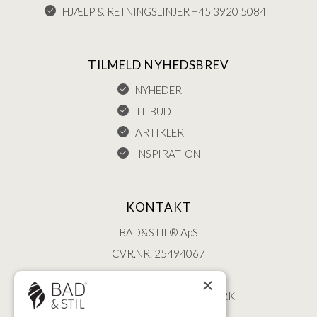
HJÆLP & RETNINGSLINJER +45 3920 5084
TILMELD NYHEDSBREV
NYHEDER
TILBUD
ARTIKLER
INSPIRATION
KONTAKT
BAD&STIL® ApS
CVR.NR. 25494067
ØSTERBROGADE 202
×
2100 KØBENHAVN • DANMARK