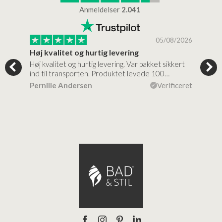
Anmeldelser
2.041
/2026
05/08/2026
Høj kvalitet og hurtig levering
Mege
tigt,
Høj kvalitet og hurtig levering. Var pakket sikkert
Prod
ind til transporten. Produktet levede 100…
kval
efte
ceret
Pernille Andersen
Verificeret
Ann