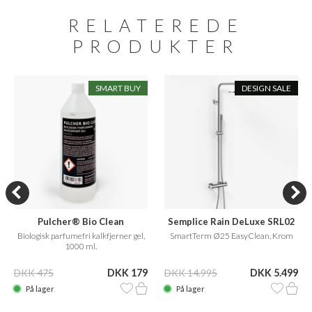
RELATEREDE
PRODUKTER
SMART BUY
DESIGN SALE
Pulcher® Bio Clean
Semplice Rain DeLuxe SRL02
Biologisk parfumefri kalkfjerner gel,
SmartTerm Ø25 EasyClean, Krom
1000 ml.
DKK 475
DKK 179
DKK 14.995
DKK 5.499
På lager
På lager