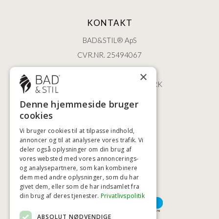
KONTAKT
BAD&STIL® ApS
CVR.NR. 25494067
ØSTERBROGADE 202
×
2100 KØBENHAVN • DANMARK
+45 3920 5084
Denne hjemmeside bruger
BADSTIL@BADSTIL.DK
cookies
Vi bruger cookies til at tilpasse indhold,
annoncer og til at analysere vores trafik. Vi
deler også oplysninger om din brug af
HØJESTE KREDITVÆRDIGHED
vores websted med vores annoncerings-
og analysepartnere, som kan kombinere
dem med andre oplysninger, som du har
givet dem, eller som de har indsamlet fra
BETALINGSMULIGHEDER
din brug af deres tjenester.
Privatlivspolitik
ABSOLUT NØDVENDIGE