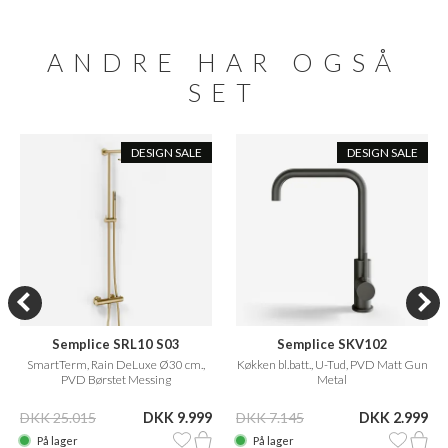
ANDRE HAR OGSÅ
SET
DESIGN SALE
DESIGN SALE
Semplice SRL10 S03
Semplice SKV102
SmartTerm, Rain DeLuxe Ø30 cm.,
Køkken bl.batt., U-Tud, PVD Matt Gun
PVD Børstet Messing
Metal
DKK 25.015
DKK 9.999
DKK 7.145
DKK 2.999
På lager
På lager