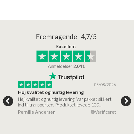
Fremragende 4,7/5
Excellent
Anmeldelser
2.041
/2026
05/08/2026
Høj kvalitet og hurtig levering
Mege
tigt,
Høj kvalitet og hurtig levering. Var pakket sikkert
Prod
ind til transporten. Produktet levede 100…
kval
efte
ceret
Pernille Andersen
Verificeret
Ann