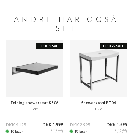
ANDRE HAR OGSÅ
SET
DESIGN SALE
DESIGN SALE
Folding showerseat KS06
Showerstool BT04
Sort
Hvid
DKK 4.195
DKK 1.999
DKK 2.995
DKK 1.595
På lager
På lager