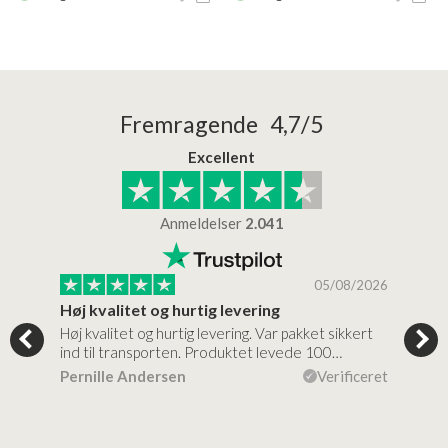
Fremragende 4,7/5
Excellent
Anmeldelser
2.041
/2026
05/08/2026
Høj kvalitet og hurtig levering
Mege
tigt,
Høj kvalitet og hurtig levering. Var pakket sikkert
Prod
ind til transporten. Produktet levede 100…
kval
efte
ceret
Pernille Andersen
Verificeret
Ann