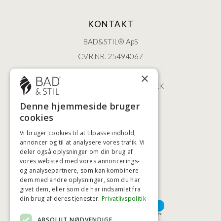
KONTAKT
BAD&STIL® ApS
CVR.NR. 25494067
ØSTERBROGADE 202
×
2100 KØBENHAVN • DANMARK
+45 3920 5084
Denne hjemmeside bruger
BADSTIL@BADSTIL.DK
cookies
Vi bruger cookies til at tilpasse indhold,
annoncer og til at analysere vores trafik. Vi
deler også oplysninger om din brug af
HØJESTE KREDITVÆRDIGHED
vores websted med vores annoncerings-
og analysepartnere, som kan kombinere
dem med andre oplysninger, som du har
givet dem, eller som de har indsamlet fra
BETALINGSMULIGHEDER
din brug af deres tjenester.
Privatlivspolitik
ABSOLUT NØDVENDIGE