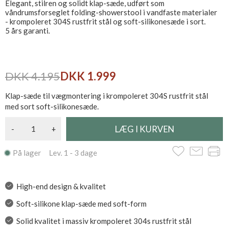
Elegant, stilren og solidt klap-sæde, udført som
våndrumsforseglet folding-showerstool i vandfaste materialer
- krompoleret 304S rustfrit stål og soft-silikonesæde i sort.
5 års garanti.
DKK 4.195
DKK 1.999
Klap-sæde til vægmontering i krompoleret 304S rustfrit stål
med sort soft-silikonesæde.
-
+
På lager Lev. 1 - 3 dage
High-end design & kvalitet
Soft-silikone klap-sæde med soft-form
Solid kvalitet i massiv krompoleret 304s rustfrit stål