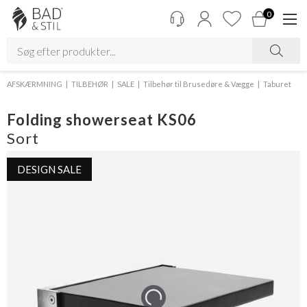
0
AFSKÆRMNING
TILBEHØR
SALE
Tilbehør til Brusedøre & Vægge
Taburet
Folding showerseat KS06
Sort
DESIGN SALE