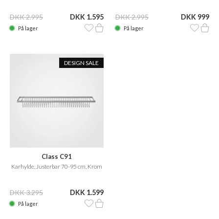
DKK 2.995
DKK 1.595
DKK 2.995
DKK 999
På lager
På lager
DESIGN SALE
Class C91
Karhylde, Justerbar 70-95 cm, Krom
DKK 3.295
DKK 1.599
På lager