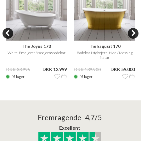
The Joyus 170
The Esqusit 170
White, Emaljeret Støbejernsbadekar
Badekar i støbejern, Hvid / Messing
Natur
DKK 33.995
DKK 12.999
DKK 139.900
DKK 59.000
På lager
På lager
Fremragende 4,7/5
Excellent