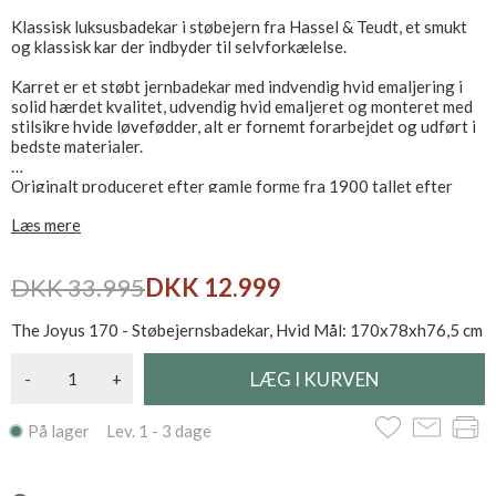
Klassisk luksusbadekar i støbejern fra Hassel & Teudt, et smukt
og klassisk kar der indbyder til selvforkælelse.
Karret er et støbt jernbadekar med indvendig hvid emaljering i
solid hærdet kvalitet, udvendig hvid emaljeret og monteret med
stilsikre hvide løvefødder, alt er fornemt forarbejdet og udført i
bedste materialer.
Originalt produceret efter gamle forme fra 1900 tallet efter
stolte og klassiske håndværkstraditioner.
Læs mere
Prisen er ekskl. afløbssæt som bør tilkøbes, se mere i relaterede
produkter.
DKK 33.995
DKK 12.999
The Joyus 170 - Støbejernsbadekar, Hvid Mål: 170x78xh76,5 cm
-
+
På lager Lev. 1 - 3 dage