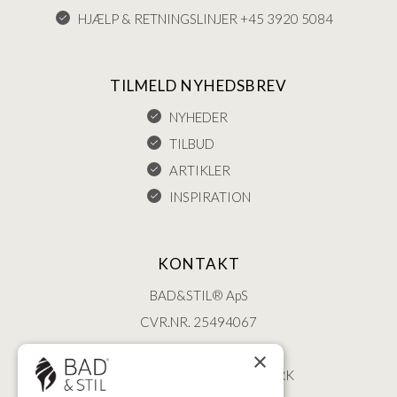
HJÆLP & RETNINGSLINJER +45 3920 5084
TILMELD NYHEDSBREV
NYHEDER
TILBUD
ARTIKLER
INSPIRATION
KONTAKT
BAD&STIL® ApS
CVR.NR. 25494067
ØSTERBROGADE 202
×
2100 KØBENHAVN • DANMARK