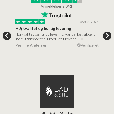
Anmeldelser
2.041
/2026
05/08/2026
Høj kvalitet og hurtig levering
Mege
tigt,
Høj kvalitet og hurtig levering. Var pakket sikkert
Prod
ind til transporten. Produktet levede 100…
kval
efte
ceret
Pernille Andersen
Verificeret
Ann