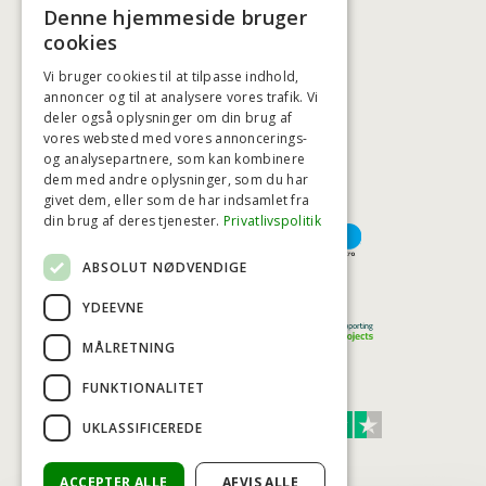
+45 3920 5084
Denne hjemmeside bruger
BADSTIL@BADSTIL.DK
cookies
Vi bruger cookies til at tilpasse indhold,
annoncer og til at analysere vores trafik. Vi
deler også oplysninger om din brug af
HØJESTE KREDITVÆRDIGHED
vores websted med vores annoncerings-
og analysepartnere, som kan kombinere
dem med andre oplysninger, som du har
givet dem, eller som de har indsamlet fra
BETALINGSMULIGHEDER
din brug af deres tjenester.
Privatlivspolitik
ABSOLUT NØDVENDIGE
TRYG OG SIKKER E-HANDEL
YDEEVNE
MÅLRETNING
FUNKTIONALITET
TRUST SCORE 4,7
UKLASSIFICEREDE
Excellent
ACCEPTER ALLE
AFVIS ALLE