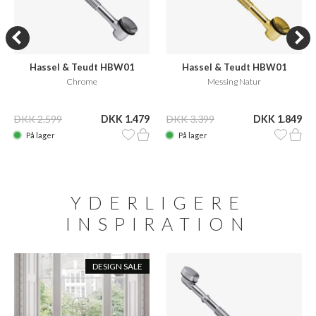
Hassel & Teudt HBW01
Hassel & Teudt HBW01
Chrome
Messing Natur
DKK 2.599
DKK 1.479
DKK 3.399
DKK 1.849
På lager
På lager
YDERLIGERE
INSPIRATION
DESIGN SALE