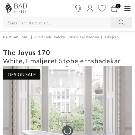
0
BADEKAR
SALE
Fritstående Badekar
Klassiske Badekar
Støbejern
The Joyus 170
White, Emaljeret Støbejernsbadekar
DESIGN SALE