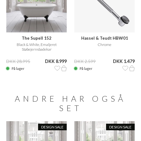
The Supell 152
Hassel & Teudt HBW01
Black & White, Emaljeret
Chrome
Støbejernsbadekar
DKK 28.995
DKK 8.999
DKK 2.599
DKK 1.479
På lager
På lager
ANDRE HAR OGSÅ
SET
DESIGN SALE
DESIGN SALE