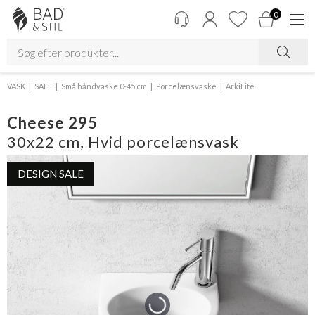
0
VASK
SALE
Små håndvaske 0-45 cm
Porcelænsvaske
ArkiLife
Cheese 295
30x22 cm, Hvid porcelænsvask
DESIGN SALE