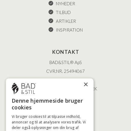
NYHEDER
TILBUD
ARTIKLER
INSPIRATION
KONTAKT
BAD&STIL® ApS
CVR.NR. 25494067
ØSTERBROGADE 202
×
2100 KØBENHAVN • DANMARK
+45 3920 5084
Denne hjemmeside bruger
BADSTIL@BADSTIL.DK
cookies
Vi bruger cookies til at tilpasse indhold,
annoncer og til at analysere vores trafik. Vi
deler også oplysninger om din brug af
HØJESTE KREDITVÆRDIGHED