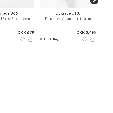
grade U66
Upgrade U10J
, 16x16x7h cm, Krom
Dispenser, Vægmonteret, Krom
DKK 679
DKK 2.495
DKK 
Lev. 4 - 8 uger
På la