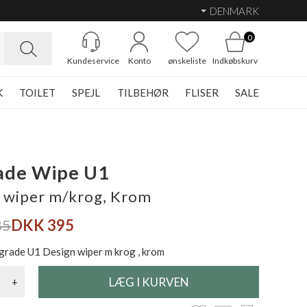
DENMARK
0
Kundeservice
Konto
ønskeliste
Indkøbskurv
K
TOILET
SPEJL
TILBEHØR
FLISER
SALE
ade Wipe U1
 wiper m/krog, Krom
85
DKK 395
grade U1 Design wiper m krog , krom
+