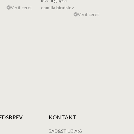
levering også.
levering Sup
Verificeret
camilla bindslev
Flemming V
Verificeret
EDSBREV
KONTAKT
BAD&STIL® ApS