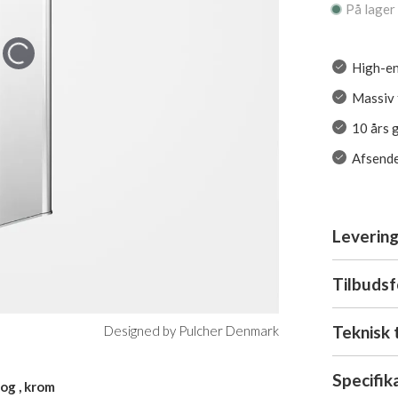
På lager
High-en
Massiv 
10 års 
Afsende
Levering
Tilbuds
Teknisk 
Designed by Pulcher Denmark
Specifik
og , krom