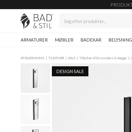
PRODUK
ARMATURER
MØBLER
BADEKAR
BELYSNIN
AFSKÆRMNING
TILBEHØR
SALE
Tilbehør til Brusedøre & Vægge
DESIGN SALE