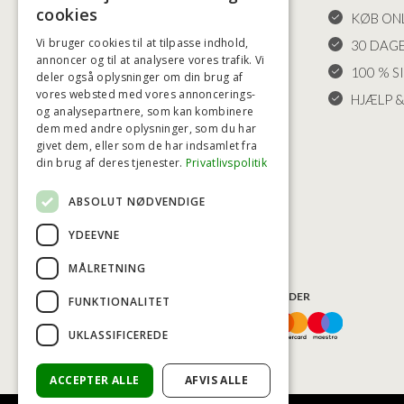
cookies
LEVERING OG RETURET
KØB ONL
Vi bruger cookies til at tilpasse indhold,
FORTRYDELSESRET
30 DAG
annoncer og til at analysere vores trafik. Vi
KLAGER
100 % S
deler også oplysninger om din brug af
vores websted med vores annoncerings-
FRAGT
HJÆLP &
og analysepartnere, som kan kombinere
INDSTILLINGER FOR COOKIES
dem med andre oplysninger, som du har
givet dem, eller som de har indsamlet fra
din brug af deres tjenester.
Privatlivspolitik
ABSOLUT NØDVENDIGE
YDEEVNE
MÅLRETNING
BETALINGSMULIGHEDER
FUNKTIONALITET
UKLASSIFICEREDE
ACCEPTER ALLE
AFVIS ALLE