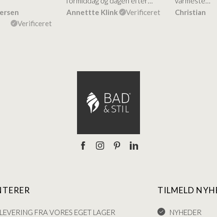
formiddag og dagen efter…
varmeste…
dersen
Annettte Klink
Verificeret
Christian
Verificeret
NTERER
TILMELD NYH
LEVERING FRA VORES EGET LAGER
NYHEDER