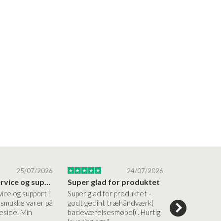
25/07/2026
24/07/2026
Altid god service og support i forhold…
Super glad for produktet
Alt var god
vice og support i
Super glad for produktet -
Alt var godt:
e smukke varer på
godt gedint træhåndværk(
forståelig h
side. Min
badeværelsesmøbel) . Hurtig
nem bestilling