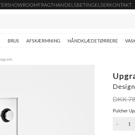
TER
SHOWROOM
FRAGT
HANDELSBETINGELSER
KONTAKT
G
BRUS
AFSKÆRMNING
HÅNDKLÆDETØRRERE
VAS
Upgrade
Upgr
Design
DKK 7
Pulcher Up
-