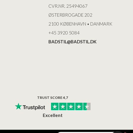
CVR.NR. 25494067
ØSTERBROGADE 202
2100 KØBENHAVN • DANMARK
+45 3920 5084
BADSTIL@BADSTIL.DK
TRUST SCORE 4,7
Excellent