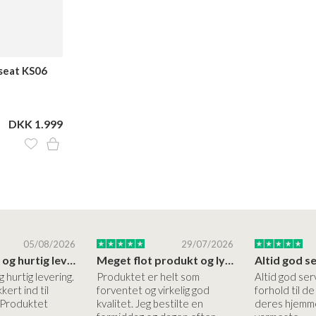
seat KS06
DKK 1.999
05/08/2026
29/07/2026
Høj kvalitet og hurtig levering
Meget flot produkt og lynhurtigt levering
g hurtig levering.
Produktet er helt som
Altid god ser
kert ind til
forventet og virkelig god
forhold til d
 Produktet
kvalitet. Jeg bestilte en
deres hjemme