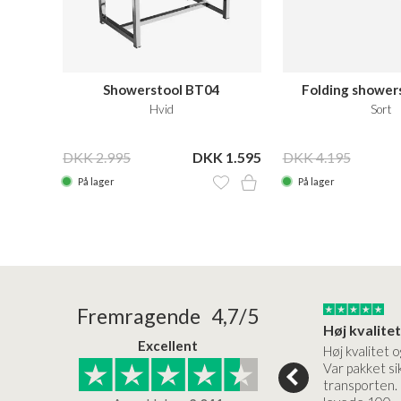
Showerstool BT04
Folding shower
Hvid
Sort
DKK 2.995
DKK 1.595
DKK 4.195
På lager
På lager
24/01/2026
22/01/2026
Fremragende 4,7/5
Superflot bademøbel og rigtig lynhurtig…
Kanon god service
Excellent
emøbel og rigtig
Kanon god service. Varerne
Høj kvalitet o
vice og levering
bliver leveret hurtigt, og det
Var pakket sik
er virkelig kvalitet.
transporten.