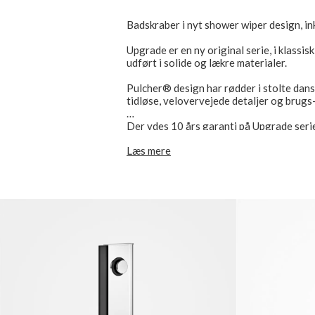
Badskraber i nyt shower wiper design, in
Upgrade er en ny original serie, i klassisk
udført i solide og lækre materialer.
Pulcher® design har rødder i stolte dans
tidløse, velovervejede detaljer og brug
Der ydes 10 års garanti på Upgrade seri
Læs mere