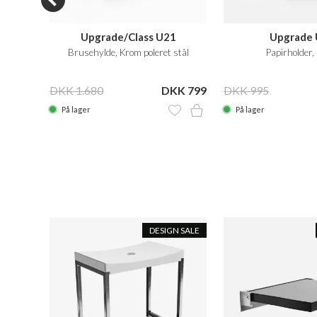
Upgrade/Class U21
Upgrade
Brusehylde, Krom poleret stål
Papirholder,
KK 299
DKK 1.680
DKK 799
DKK 995
På lager
På lager
DESIGN SALE