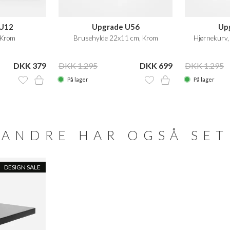
 U12
Upgrade U56
Up
 Krom
Brusehylde 22x11 cm, Krom
Hjørnekurv
DKK 379
DKK 1.295
DKK 699
DKK 1.295
På lager
På lager
ANDRE HAR OGSÅ SET
DESIGN SALE