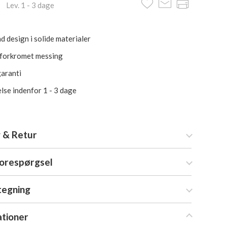
 Lev. 1 - 3 dage
d design i solide materialer
forkromet messing
garanti
lse indenfor 1 - 3 dage
 & Retur
forespørgsel
tegning
ationer