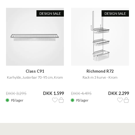
DESIGN SALE
DESIGN SALE
Class C91
Richmond R72
Karhylde, Justerbar 70-95 cm, Krom
Rack m 3 kurve - Krom
DKK 3.295
DKK 1.599
DKK 4.495
DKK 2.299
På lager
På lager