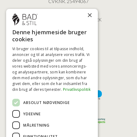
CVR.NR. 25494067
ØSTERBROGADE 202
×
2100 KØBENHAVN • DANMARK
+45 3920 5084
Denne hjemmeside bruger
BADSTIL@BADSTIL.DK
cookies
Vi bruger cookies til at tilpasse indhold,
annoncer og til at analysere vores trafik. Vi
deler også oplysninger om din brug af
HØJESTE KREDITVÆRDIGHED
vores websted med vores annoncerings-
og analysepartnere, som kan kombinere
dem med andre oplysninger, som du har
givet dem, eller som de har indsamlet fra
BETALINGSMULIGHEDER
din brug af deres tjenester.
Privatlivspolitik
ABSOLUT NØDVENDIGE
TRYG OG SIKKER E-HANDEL
YDEEVNE
MÅLRETNING
FUNKTIONALITET