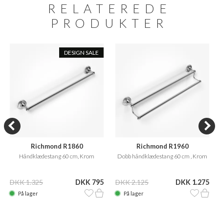
RELATEREDE
PRODUKTER
DESIGN SALE
Richmond R1860
Richmond R1960
Håndklædestang 60 cm, Krom
Dobb håndklædestang 60 cm , Krom
DKK 1.325
DKK 795
DKK 2.125
DKK 1.275
På lager
På lager