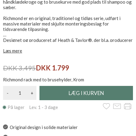
håndklædekroge og to brusekurve med god plads til shampoo og
sæber.
Richmond er en original, traditionel og tidløs serie, udført i
massive materialer med skjulte monteringsbeslag for
tidsvarende tilpasning.
Designet og produceret af Heath & Taylor®, der bl.a. producerer
armaturer, brusere, badeværelses tilbehør og arkitektonisk
Læs mere
hardware i klassisk og moderne stil, af højeste kvalitet.
Richmond er udformet i England, hvert stykke er lavet af de
DKK 3.495
DKK 1.799
fineste materialer og produceret efter klassiske
håndværksmæssige metoder, sluttelig håndpoleret og pakket.
Richmond rack med to brusehylder, Krom
-
+
På lager Lev. 1 - 3 dage
Original design i solide materialer