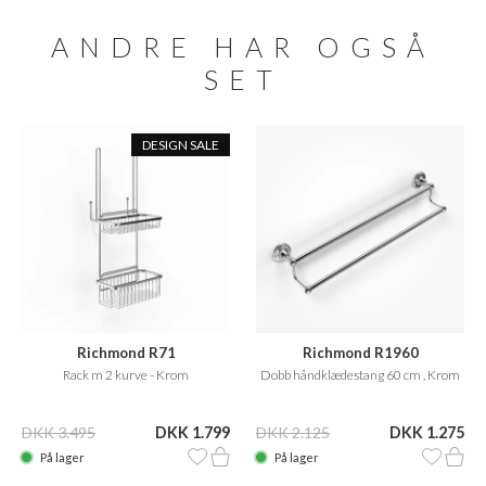
ANDRE HAR OGSÅ
SET
DESIGN SALE
Richmond R71
Richmond R1960
Rack m 2 kurve - Krom
Dobb håndklædestang 60 cm , Krom
DKK 3.495
DKK 1.799
DKK 2.125
DKK 1.275
På lager
På lager