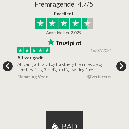
Fremragende 4,7/5
Excellent
Anmeldelser
2.029
/2026
16/07/2026
Alt var godt
Jeg
Alt var godt: God og forståelig hjemmeside og
Jeg 
 for…
nem bestilling Rimelig hurtig levering Super…
en v
ceret
Flemming Vedel
Verificeret
Lou