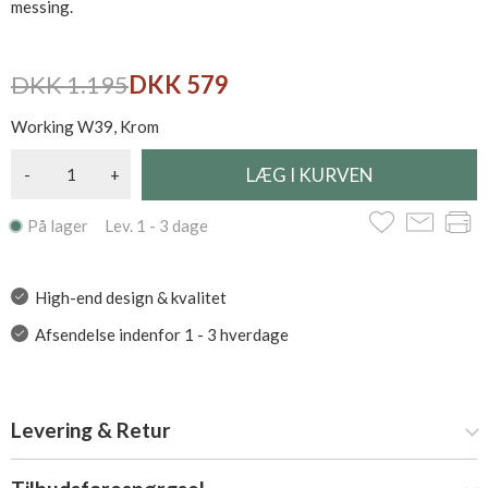
messing.
DKK 1.195
DKK 579
Working W39, Krom
-
+
På lager Lev. 1 - 3 dage
High-end design & kvalitet
Afsendelse indenfor 1 - 3 hverdage
Levering & Retur