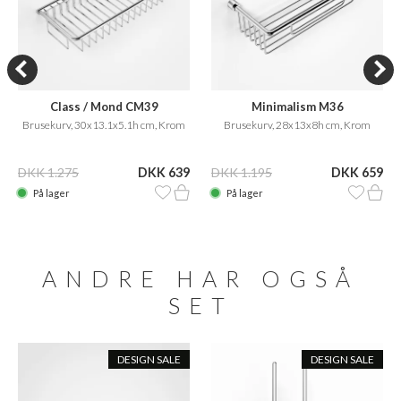
Class / Mond CM39
Minimalism M36
Brusekurv, 30x13.1x5.1h cm, Krom
Brusekurv, 28x13x8h cm, Krom
DKK 1.275
DKK 639
DKK 1.195
DKK 659
På lager
På lager
ANDRE HAR OGSÅ
SET
DESIGN SALE
DESIGN SALE