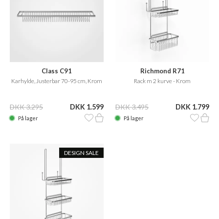
Class C91
Richmond R71
Karhylde, Justerbar 70-95 cm, Krom
Rack m 2 kurve - Krom
DKK 3.295
DKK 1.599
DKK 3.495
DKK 1.799
På lager
På lager
DESIGN SALE