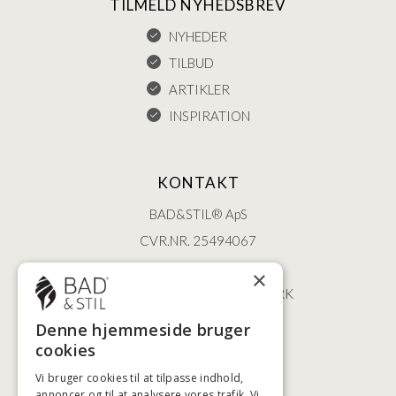
TILMELD NYHEDSBREV
NYHEDER
TILBUD
ARTIKLER
INSPIRATION
KONTAKT
BAD&STIL® ApS
CVR.NR. 25494067
ØSTERBROGADE 202
×
2100 KØBENHAVN • DANMARK
+45 3920 5084
Denne hjemmeside bruger
BADSTIL@BADSTIL.DK
cookies
Vi bruger cookies til at tilpasse indhold,
annoncer og til at analysere vores trafik. Vi