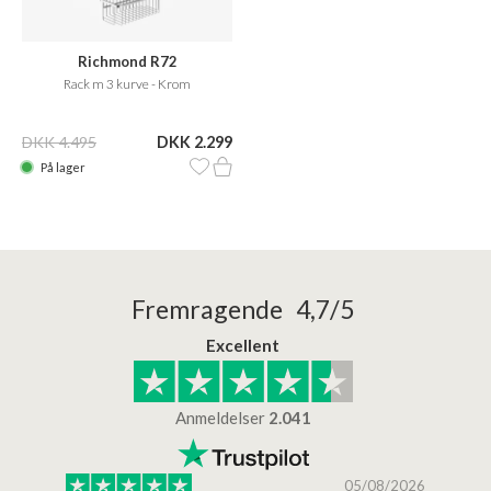
Richmond R72
Rack m 3 kurve - Krom
DKK 4.495
DKK 2.299
På lager
Fremragende 4,7/5
Excellent
Anmeldelser
2.041
/2026
05/08/2026