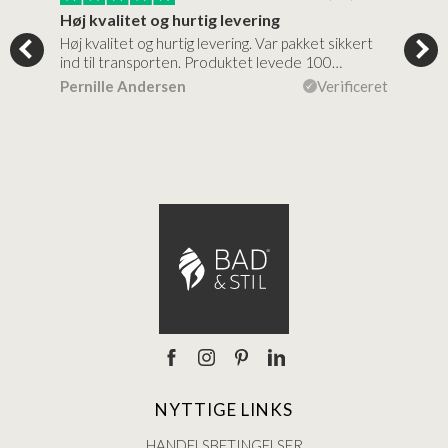
Høj kvalitet og hurtig levering
Mege
tigt,
Høj kvalitet og hurtig levering. Var pakket sikkert
Prod
ind til transporten. Produktet levede 100…
kval
efte
ceret
Pernille Andersen
Verificeret
Ann
NYTTIGE LINKS
HANDELSBETINGELSER