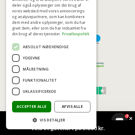
deler også oplysninger om din brug af
HØJESTE KREDITVÆRDIGHED
vores websted med vores annoncerings-
og analysepartnere, som kan kombinere
dem med andre oplysninger, som du har
givet dem, eller som de har indsamlet fra
BETALINGSMULIGHEDER
din brug af deres tjenester.
Privatlivspolitik
ABSOLUT NØDVENDIGE
TRYG OG SIKKER E-HANDEL
YDEEVNE
MÅLRETNING
FUNKTIONALITET
TRUST SCORE 4,7
UKLASSIFICEREDE
Excellent
ACCEPTER ALLE
AFVIS ALLE
1
VIS DETALJER
© COPYRIGHT - BAD&STIL® ApS 2026
Vind et gavekort på 5.000 kr.