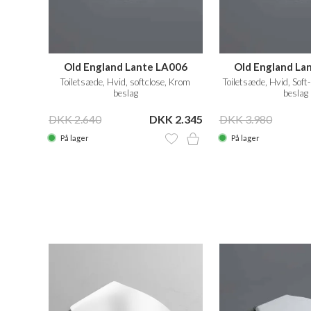
Old England Lante LA006
Old England La
Toiletsæde, Hvid, softclose, Krom
Toiletsæde, Hvid, Soft
beslag
beslag
DKK 2.640
DKK 2.345
DKK 3.980
På lager
På lager