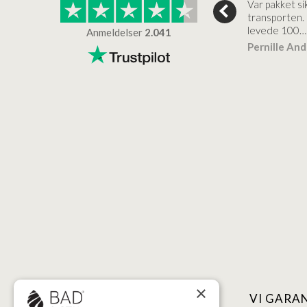
vice og levering
bliver leveret hurtigt, og det
Var pakket sik
er virkelig kvalitet.
transporten.
levede 100…
Anmeldelser
2.041
ensen
Lise
Verificeret
Pernille An
Verificeret
×
NYTTIGE LINKS
VI GARA