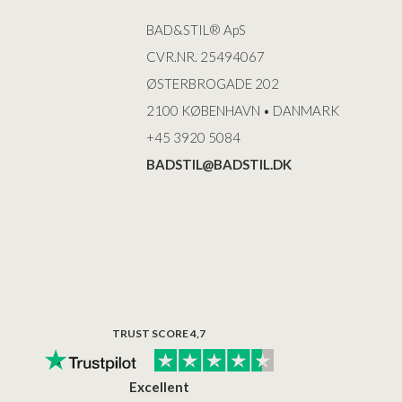
BAD&STIL® ApS
CVR.NR. 25494067
ØSTERBROGADE 202
2100 KØBENHAVN • DANMARK
+45 3920 5084
BADSTIL@BADSTIL.DK
TRUST SCORE 4,7
Excellent