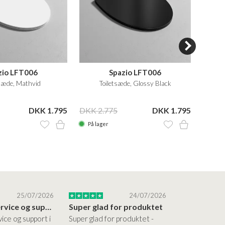
zio LFT006
Spazio LFT006
tsæde, Mathvid
Toiletsæde, Glossy Black
DKK 1.795
DKK 2.775
DKK 1.795
DKK 2
På lager
På la
25/07/2026
24/07/2026
Altid god service og support i forhold…
Super glad for produktet
Alt var god
vice og support i
Super glad for produktet -
Alt var godt: