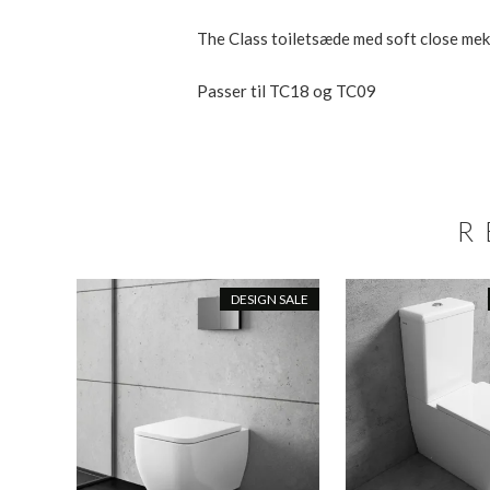
The Class toiletsæde med soft close me
Passer til TC18 og TC09
R
DESIGN SALE