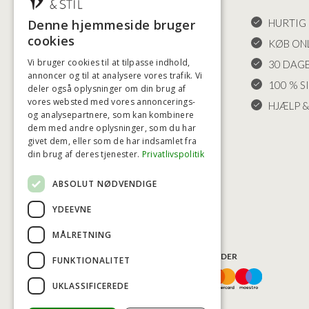
Denne hjemmeside bruger
HANDELSBETINGELSER
HURTIG 
cookies
LEVERING OG RETURET
KØB ONL
Vi bruger cookies til at tilpasse indhold,
FORTRYDELSESRET
30 DAG
annoncer og til at analysere vores trafik. Vi
KLAGER
100 % S
deler også oplysninger om din brug af
vores websted med vores annoncerings-
FRAGT
HJÆLP &
og analysepartnere, som kan kombinere
INDSTILLINGER FOR COOKIES
dem med andre oplysninger, som du har
givet dem, eller som de har indsamlet fra
din brug af deres tjenester.
Privatlivspolitik
ABSOLUT NØDVENDIGE
YDEEVNE
MÅLRETNING
BETALINGSMULIGHEDER
FUNKTIONALITET
UKLASSIFICEREDE