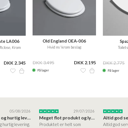
Old England OEA-006
nte LA006
Spa
toiletsæde med soft close
Hvid m/ krom beslag
ftclose, Krom
Toile
DKK 3.495
DKK 2.195
DKK 2.345
DKK 2.775
På lager
På lager
05/08/2026
29/07/2026
Høj kvalitet og hurtig levering
Meget flot produkt og lynhurtigt levering
g hurtig levering.
Produktet er helt som
Altid god ser