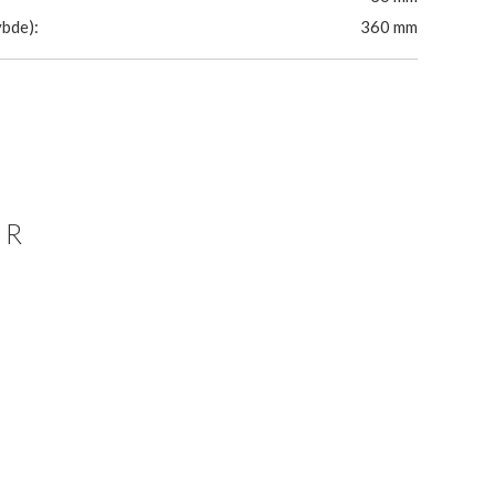
bde):
360 mm
ER