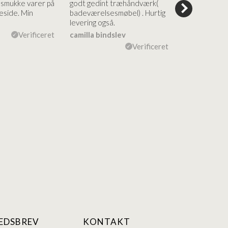
e smukke varer på
godt gedint træhåndværk(
forståelig h
side. Min
badeværelsesmøbel) . Hurtig
nem bestilling
levering også.
levering Sup
Verificeret
camilla bindslev
Flemming V
Verificeret
EDSBREV
KONTAKT