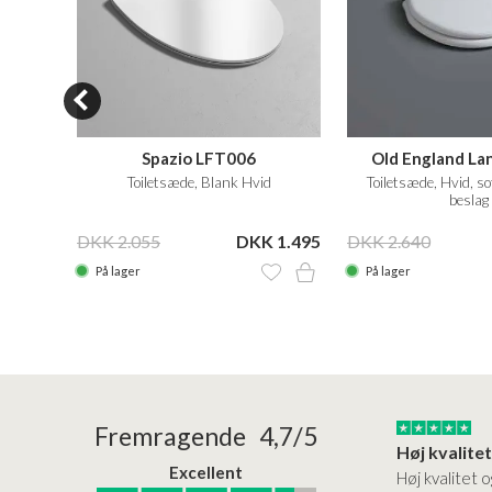
A007
Spazio LFT006
Old England La
Forgyldt
Toiletsæde, Blank Hvid
Toiletsæde, Hvid, so
beslag
 2.895
DKK 2.055
DKK 1.495
DKK 2.640
På lager
På lager
24/01/2026
22/01/2026
Fremragende 4,7/5
Superflot bademøbel og rigtig lynhurtig…
Kanon god service
Excellent
emøbel og rigtig
Kanon god service. Varerne
Høj kvalitet o