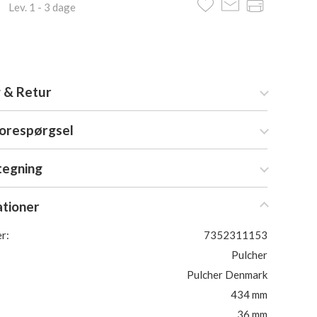
 Lev. 1 - 3 dage
 & Retur
forespørgsel
tegning
ationer
r:
7352311153
Pulcher
Pulcher Denmark
434 mm
36 mm