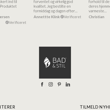
kert ind til
forventet og virkelig god
forhold til d
 Produktet
kvalitet. Jeg bestilte en
deres hjemme
formiddag og dagen efter…
varmeste…
dersen
Annettte Klink
Verificeret
Christian
Verificeret
NTERER
TILMELD NYH