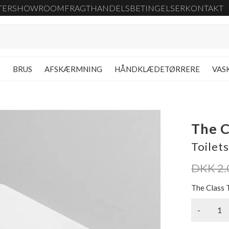
TER
SHOWROOM
FRAGT
HANDELSBETINGELSER
KONTAKT
G
BRUS
AFSKÆRMNING
HÅNDKLÆDETØRRERE
VAS
The C
Toilet
DKK 2.
The Class 
-