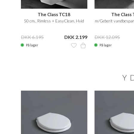
The Class TC18
The Class
50 cm., Rimless + EasyClean, Hvid
m/Geberit vandbespar
DKK 6.195
DKK 2.199
DKK 12.095
På lager
På lager
Y