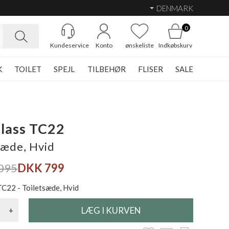
DENMARK
0
Kundeservice
Konto
ønskeliste
Indkøbskurv
K
TOILET
SPEJL
TILBEHØR
FLISER
SALE
lass TC22
sæde, Hvid
095
DKK 799
TC22 - Toiletsæde, Hvid
+