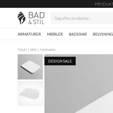
PRODUK
ARMATURER
MØBLER
BADEKAR
BELYSNIN
TOILET
SALE
Toiletsæder
DESIGN SALE