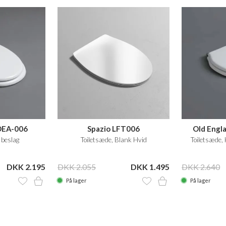
OEA-006
Spazio LFT006
Old Engl
soft close
 beslag
Toiletsæde, Blank Hvid
Toiletsæde, 
DKK 2.195
DKK 2.055
DKK 1.495
DKK 2.640
På lager
På lager