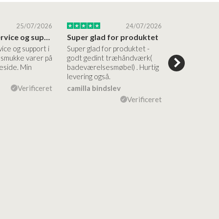
25/07/2026
24/07/2026
Altid god service og support i forhold…
Super glad for produktet
Alt var god
vice og support i
Super glad for produktet -
Alt var godt:
e smukke varer på
godt gedint træhåndværk(
forståelig h
side. Min
badeværelsesmøbel) . Hurtig
nem bestilling
levering også.
levering Sup
Verificeret
camilla bindslev
Flemming V
Verificeret