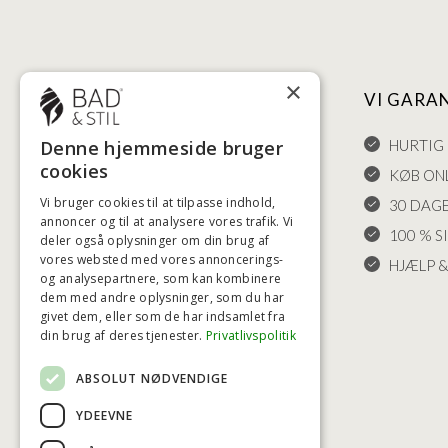
×
NYTTIGE LINKS
VI GARA
HANDELSBETINGELSER
HURTIG 
Denne hjemmeside bruger
cookies
LEVERING OG RETURET
KØB ONL
Vi bruger cookies til at tilpasse indhold,
FORTRYDELSESRET
30 DAG
annoncer og til at analysere vores trafik. Vi
KLAGER
100 % S
deler også oplysninger om din brug af
vores websted med vores annoncerings-
FRAGT
HJÆLP &
og analysepartnere, som kan kombinere
INDSTILLINGER FOR COOKIES
dem med andre oplysninger, som du har
givet dem, eller som de har indsamlet fra
din brug af deres tjenester.
Privatlivspolitik
ABSOLUT NØDVENDIGE
YDEEVNE