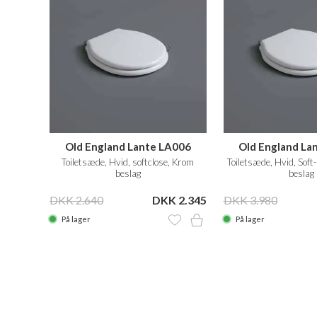
Old England Lante LA006
Old England La
Toiletsæde, Hvid, softclose, Krom
Toiletsæde, Hvid, Soft
beslag
beslag
DKK 2.640
DKK 2.345
DKK 3.980
På lager
På lager