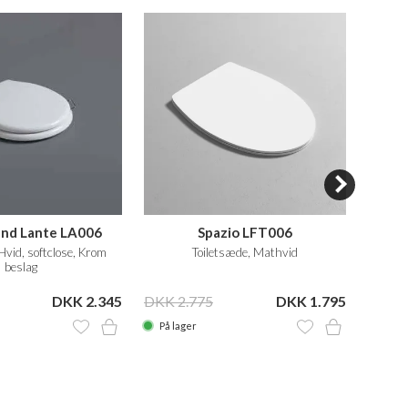
and Lante LA006
Spazio LFT006
Ol
Hvid, softclose, Krom
Toiletsæde, Mathvid
Toilet
beslag
DKK 2.345
DKK 2.775
DKK 1.795
DKK 3
På lager
På la