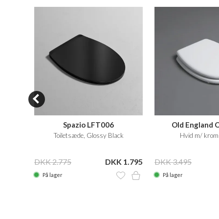
Old England 
Spazio LFT006
toiletsæde med 
Hvid m/ krom
Toiletsæde, Glossy Black
DKK 3.495
 1.495
DKK 2.775
DKK 1.795
På lager
På lager