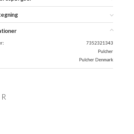
tegning
ationer
r:
7352321343
Pulcher
Pulcher Denmark
ER