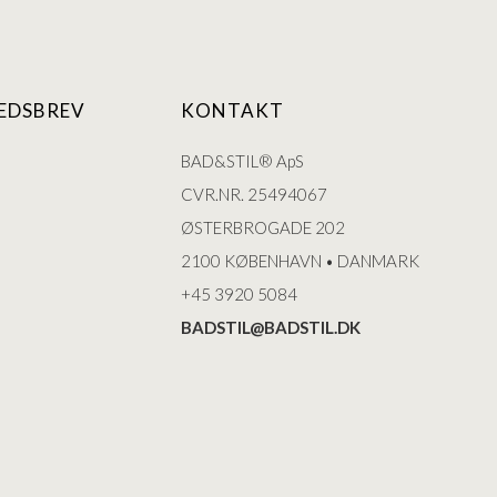
EDSBREV
KONTAKT
BAD&STIL® ApS
CVR.NR. 25494067
ØSTERBROGADE 202
2100 KØBENHAVN • DANMARK
+45 3920 5084
BADSTIL@BADSTIL.DK