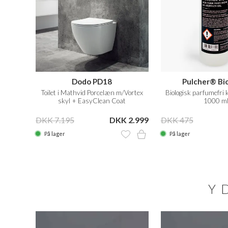
Dodo PD18
Pulcher® Bi
Toilet i Mathvid Porcelæn m/Vortex
Biologisk parfumefri k
skyl + EasyClean Coat
1000 ml
DKK 7.195
DKK 2.999
DKK 475
På lager
På lager
Y