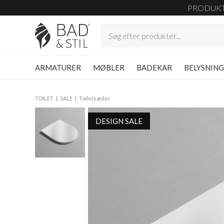
PRODUK
ARMATURER
MØBLER
BADEKAR
BELYSNIN
TOILET
SALE
Toiletsæder
DESIGN SALE