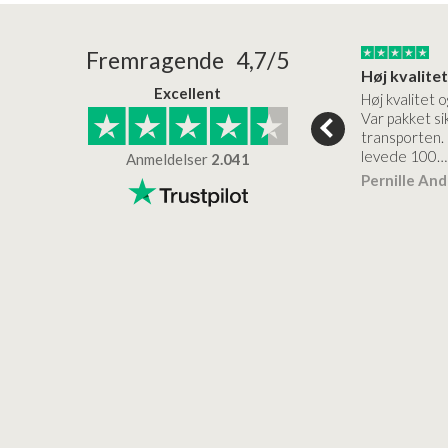
24/01/2026
22/01/2026
Fremragende 4,7/5
Superflot bademøbel og rigtig lynhurtig…
Kanon god service
Excellent
emøbel og rigtig
Kanon god service. Varerne
Høj kvalitet o
vice og levering
bliver leveret hurtigt, og det
Var pakket sik
er virkelig kvalitet.
transporten.
levede 100…
Anmeldelser
2.041
ensen
Lise
Verificeret
Pernille An
Verificeret