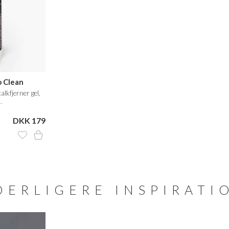
o Clean
alkfjerner gel,
.
DKK 179
DERLIGERE INSPIRATI