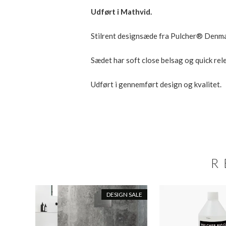
Udført i Mathvid.
Stilrent designsæde fra Pulcher® Denma
Sædet har soft close belsag og quick re
Udført i gennemført design og kvalitet.
R
DESIGN SALE