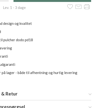
 Lev. 1 - 3 dage
d design og kvalitet
d
til pulcher dodo pd18
levering
aranti
rudgaranti
 på lager - både til afhentning og hurtig levering
 & Retur
forespørgsel