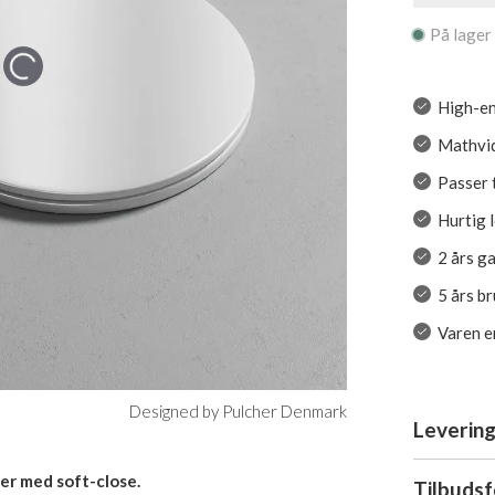
På lager
High-en
Mathvi
Passer 
Hurtig 
2 års g
5 års b
Varen er
Designed by Pulcher Denmark
Levering
er med soft-close.
Tilbuds