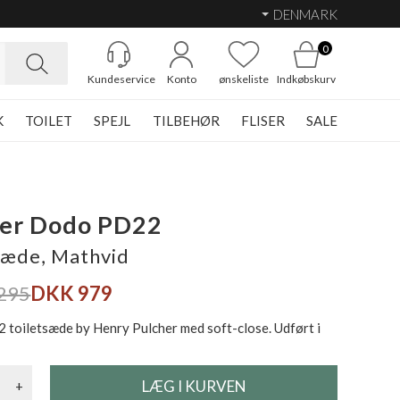
DENMARK
0
Kundeservice
Konto
ønskeliste
Indkøbskurv
K
TOILET
SPEJL
TILBEHØR
FLISER
SALE
her Dodo PD22
sæde, Mathvid
295
DKK 979
toiletsæde by Henry Pulcher med soft-close. Udført i
+