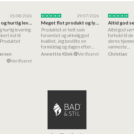
05/08/2026
29/07/2026
Høj kvalitet og hurtig levering
Meget flot produkt og lynhurtigt levering
g hurtig levering.
Produktet er helt som
Altid god ser
kert ind til
forventet og virkelig god
forhold til d
 Produktet
kvalitet. Jeg bestilte en
deres hjemme
formiddag og dagen efter…
varmeste…
dersen
Annettte Klink
Verificeret
Christian
Verificeret