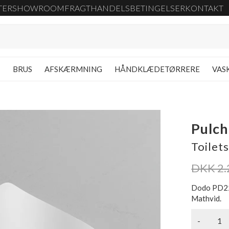
TER
SHOWROOM
FRAGT
HANDELSBETINGELSER
KONTAKT
G
BRUS
AFSKÆRMNING
HÅNDKLÆDETØRRERE
VAS
Pulc
Toilet
DKK 2.
Dodo PD22 
Mathvid.
-