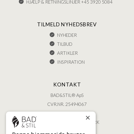
HJÆLP & RETNINGSLINJER +45 3920 5084
TILMELD NYHEDSBREV
NYHEDER
TILBUD
ARTIKLER
INSPIRATION
KONTAKT
BAD&STIL® ApS
CVR.NR. 25494067
ØSTERBROGADE 202
×
2100 KØBENHAVN • DANMARK
+45 3920 5084