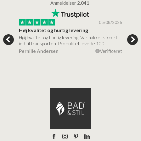
Anmeldelser
2.041
/2026
05/08/2026
Høj kvalitet og hurtig levering
Mege
tigt,
Høj kvalitet og hurtig levering. Var pakket sikkert
Prod
ind til transporten. Produktet levede 100…
kval
efte
ceret
Pernille Andersen
Verificeret
Ann