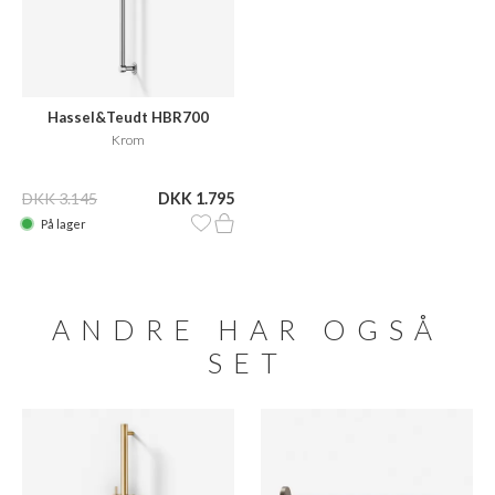
Hassel&Teudt HBR700
Krom
DKK 3.145
DKK 1.795
På lager
ANDRE HAR OGSÅ
SET