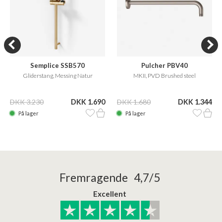
Semplice SSB570
Pulcher PBV40
Gliderstang, Messing Natur
MKII, PVD Brushed steel
DKK 3.230
DKK 1.690
DKK 1.680
DKK 1.344
På lager
På lager
Fremragende 4,7/5
Excellent