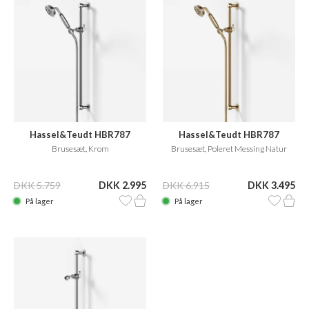
Hassel&Teudt HBR787
Hassel&Teudt HBR787
Brusesæt, Krom
Brusesæt, Poleret Messing Natur
DKK 5.759
DKK 2.995
DKK 6.915
DKK 3.495
På lager
På lager