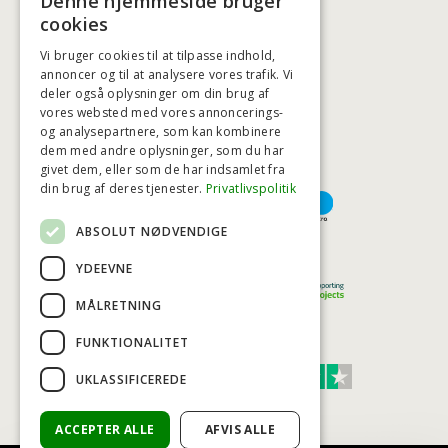
Denne hjemmeside bruger
BADSTIL@BADSTIL.DK
cookies
Vi bruger cookies til at tilpasse indhold,
annoncer og til at analysere vores trafik. Vi
deler også oplysninger om din brug af
HØJESTE KREDITVÆRDIGHED
vores websted med vores annoncerings-
og analysepartnere, som kan kombinere
dem med andre oplysninger, som du har
givet dem, eller som de har indsamlet fra
BETALINGSMULIGHEDER
din brug af deres tjenester.
Privatlivspolitik
ABSOLUT NØDVENDIGE
TRYG OG SIKKER E-HANDEL
YDEEVNE
MÅLRETNING
FUNKTIONALITET
TRUST SCORE 4,7
UKLASSIFICEREDE
Excellent
ACCEPTER ALLE
AFVIS ALLE