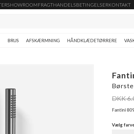
TER
SHOWROOM
FRAGT
HANDELSBETINGELSER
KONTAKT
G
BRUS
AFSKÆRMNING
HÅNDKLÆDETØRRERE
VAS
Fanti
Børstet
DKK 6.
Fantini 809
Vælg farv