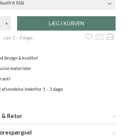
Rustfrit Stål
+
 Lev. 1 - 3 dage
d design & kvalitet
ssive materialer
aranti
i afsendelse indenfor 1 - 3 dage
 & Retur
forespørgsel