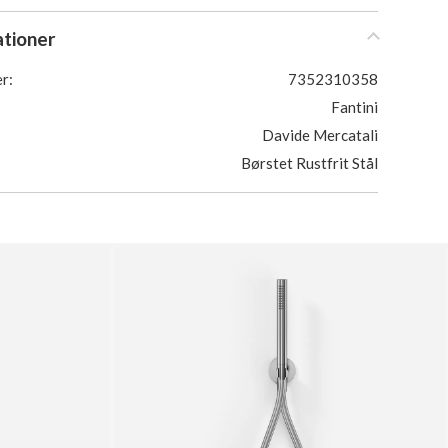
ationer
r:
7352310358
Fantini
Davide Mercatali
Børstet Rustfrit Stål