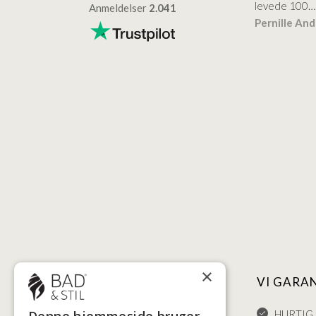
levede 100…
Anmeldelser
2.041
ensen
Lise
Verificeret
Pernille An
Verificeret
×
NYTTIGE LINKS
VI GARA
HANDELSBETINGELSER
HURTIG 