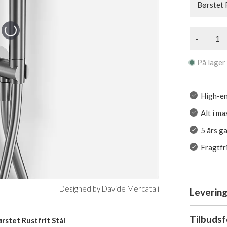
Børstet 
-
På lager
High-en
Alt i ma
5 års g
Fragtfr
Designed by Davide Mercatali
Levering
Tilbuds
rstet Rustfrit Stål