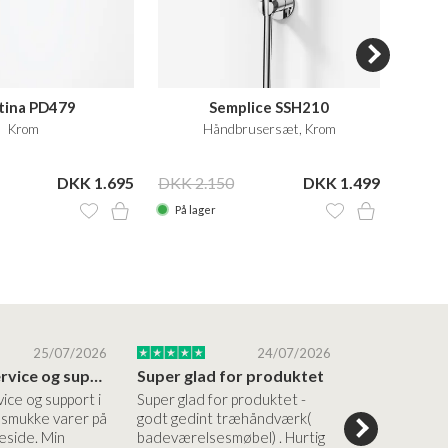
stina PD479
Semplice SSH210
H
Krom
Håndbrusersæt, Krom
DKK 1.695
DKK 2.150
DKK 1.499
DKK 4
På lager
På la
25/07/2026
24/07/2026
Altid god service og support i forhold…
Super glad for produktet
Alt var god
vice og support i
Super glad for produktet -
Alt var godt:
e smukke varer på
godt gedint træhåndværk(
forståelig h
side. Min
badeværelsesmøbel) . Hurtig
nem bestilling