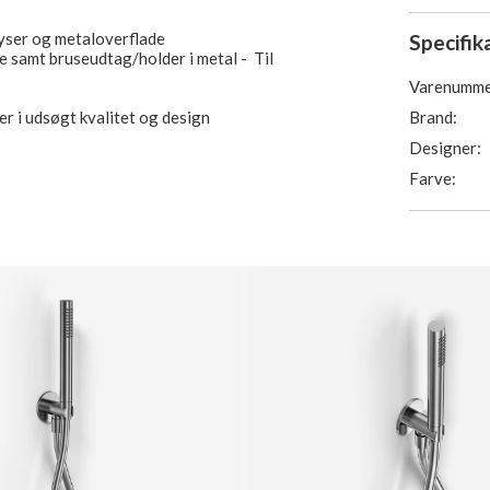
yser og metaloverflade
Specifik
nge samt bruseudtag/holder i metal - Til
Varenumme
Brand:
r i udsøgt kvalitet og design
Designer:
Farve: