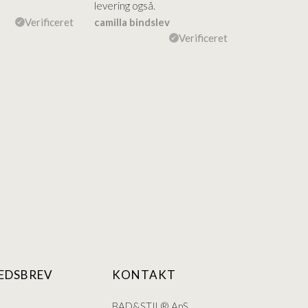
levering også.
levering Sup
Verificeret
camilla bindslev
Flemming V
Verificeret
EDSBREV
KONTAKT
BAD&STIL® ApS