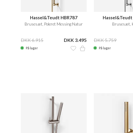
Hassel&Teudt HBR787
Hassel&Teudt
Brusesæt, Poleret Messing Natur
Brusesæt, 
DKK 6.915
DKK 3.495
DKK 5.759
På lager
På lager