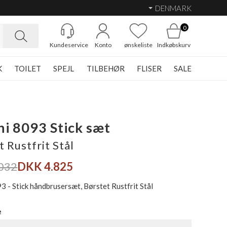
DENMARK
0
Kundeservice
Konto
ønskeliste
Indkøbskurv
K
TOILET
SPEJL
TILBEHØR
FLISER
SALE
ni 8093 Stick sæt
 Rustfrit Stål
032
DKK 4.825
3 - Stick håndbrusersæt, Børstet Rustfrit Stål
e