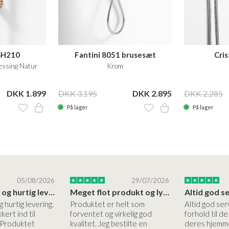
SH210
Fantini 8051 brusesæt
Cri
ssing Natur
Krom
DKK 1.899
DKK 3.195
DKK 2.895
DKK 2.285
På lager
På lager
05/08/2026
29/07/2026
Høj kvalitet og hurtig levering
Meget flot produkt og lynhurtigt levering
g hurtig levering.
Produktet er helt som
Altid god ser
kert ind til
forventet og virkelig god
forhold til d
 Produktet
kvalitet. Jeg bestilte en
deres hjemme