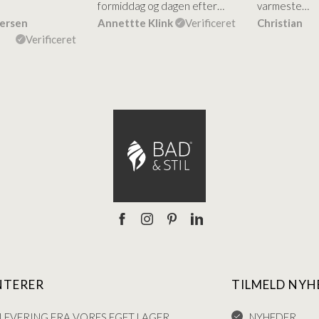
formiddag og dagen efter…
varmeste…
dersen
Annettte Klink
Verificeret
Christian
Verificeret
NTERER
TILMELD NYH
LEVERING FRA VORES EGET LAGER
NYHEDER