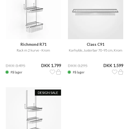
Richmond R71
Class C91
Rack m 2 kurve - Krom
Karhylde, Justerbar 70-95 cm, Krom
DKK 3.495
DKK 1.799
DKK 3.295
DKK 1.599
På lager
På lager
DESIGN SALE