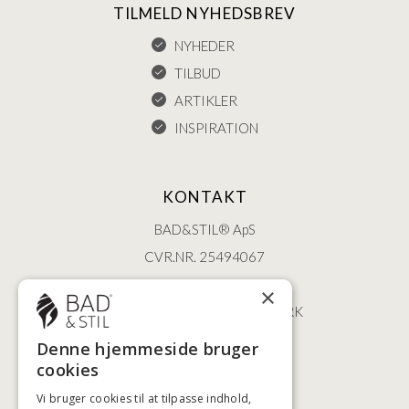
TILMELD NYHEDSBREV
NYHEDER
TILBUD
ARTIKLER
INSPIRATION
KONTAKT
BAD&STIL® ApS
CVR.NR. 25494067
ØSTERBROGADE 202
×
2100 KØBENHAVN • DANMARK
+45 3920 5084
Denne hjemmeside bruger
BADSTIL@BADSTIL.DK
cookies
Vi bruger cookies til at tilpasse indhold,