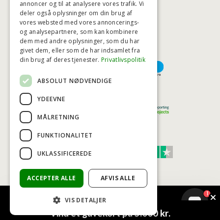
annoncer og til at analysere vores trafik. Vi
deler også oplysninger om din brug af
HØJESTE KREDITVÆRDIGHED
vores websted med vores annoncerings-
og analysepartnere, som kan kombinere
dem med andre oplysninger, som du har
givet dem, eller som de har indsamlet fra
BETALINGSMULIGHEDER
din brug af deres tjenester.
Privatlivspolitik
ABSOLUT NØDVENDIGE
TRYG OG SIKKER E-HANDEL
YDEEVNE
MÅLRETNING
FUNKTIONALITET
TRUST SCORE 4,7
UKLASSIFICEREDE
Excellent
ACCEPTER ALLE
AFVIS ALLE
1
VIS DETALJER
© COPYRIGHT - BAD&STIL® ApS 2026
Vind et gavekort på 5.000 kr.