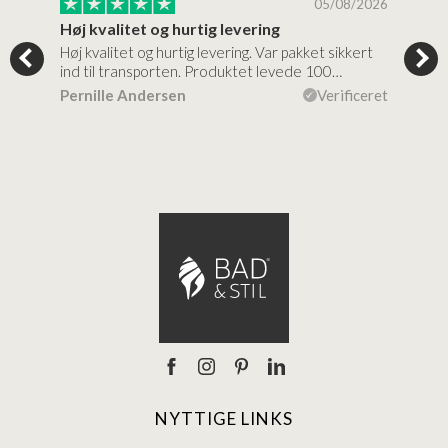
/2026
05/08/2026
Høj kvalitet og hurtig levering
Mege
tigt,
Høj kvalitet og hurtig levering. Var pakket sikkert
Prod
ind til transporten. Produktet levede 100…
kval
efte
ceret
Pernille Andersen
Verificeret
Ann
NYTTIGE LINKS