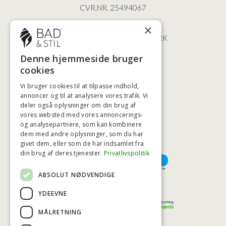
CVR.NR. 25494067
ØSTERBROGADE 202
×
2100 KØBENHAVN • DANMARK
+45 3920 5084
Denne hjemmeside bruger
BADSTIL@BADSTIL.DK
cookies
Vi bruger cookies til at tilpasse indhold,
annoncer og til at analysere vores trafik. Vi
HØJESTE KREDITVÆRDIGHED
deler også oplysninger om din brug af
vores websted med vores annoncerings-
og analysepartnere, som kan kombinere
dem med andre oplysninger, som du har
givet dem, eller som de har indsamlet fra
BETALINGSMULIGHEDER
din brug af deres tjenester.
Privatlivspolitik
ABSOLUT NØDVENDIGE
TRYG OG SIKKER E-HANDEL
YDEEVNE
MÅLRETNING