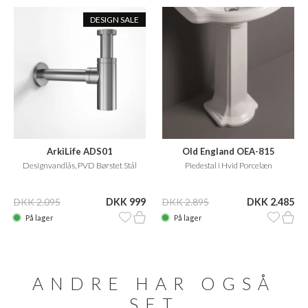
DESIGN SALE
ArkiLife ADS01
Old England OEA-815
Designvandlås, PVD Børstet Stål
Piedestal i Hvid Porcelæn
DKK 2.095
DKK 999
DKK 2.895
DKK 2.485
På lager
På lager
ANDRE HAR OGSÅ
SET