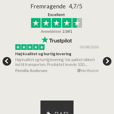
Fremragende 4,7/5
Excellent
Anmeldelser
2.041
/2026
05/08/2026
Høj kvalitet og hurtig levering
Mege
tigt,
Høj kvalitet og hurtig levering. Var pakket sikkert
Prod
ind til transporten. Produktet levede 100…
kval
efte
ceret
Pernille Andersen
Verificeret
Ann