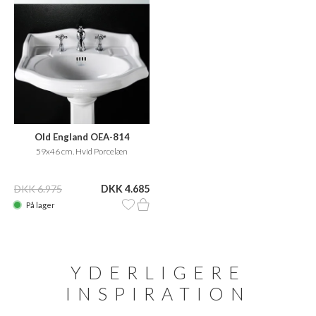
Old England OEA-814
59x46 cm. Hvid Porcelæn
DKK 6.975
DKK 4.685
På lager
YDERLIGERE
INSPIRATION