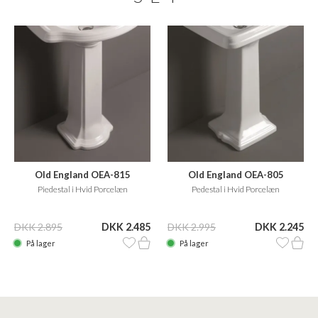
Old England OEA-815
Old England OEA-805
Piedestal i Hvid Porcelæn
Pedestal i Hvid Porcelæn
DKK 2.895
DKK 2.485
DKK 2.995
DKK 2.245
På lager
På lager