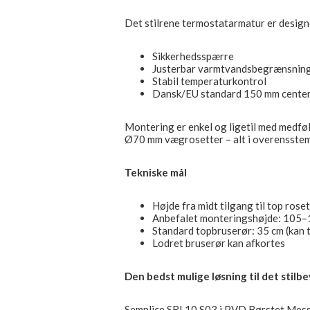
Det stilrene termostatarmatur er design
Sikkerhedsspærre
Justerbar varmtvandsbegrænsnin
Stabil temperaturkontrol
Dansk/EU standard 150 mm cente
Montering er enkel og ligetil med medfø
Ø70 mm vægrosetter – alt i overensste
Tekniske mål
Højde fra midt tilgang til top rose
Anbefalet monteringshøjde: 105–
Standard topbruserør: 35 cm (kan t
Lodret bruserør kan afkortes
Den bedst mulige løsning til det stil
Semplice SRL10 S03 i PVD Børstet Messin