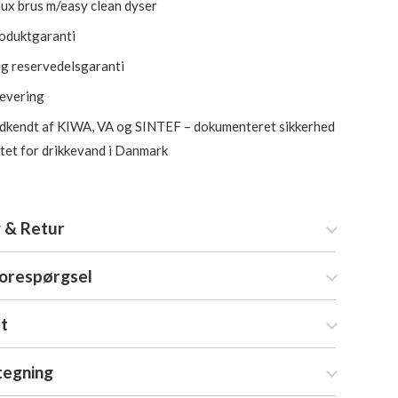
lux brus m/easy clean dyser
roduktgaranti
ig reservedelsgaranti
levering
kendt af KIWA, VA og SINTEF – dokumenteret sikkerhed
itet for drikkevand i Danmark
 & Retur
forespørgsel
at
tegning