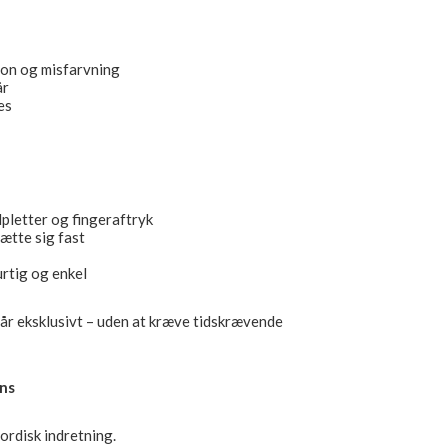
on og misfarvning
år
es
pletter og fingeraftryk
ætte sig fast
rtig og enkel
tår eksklusivt – uden at kræve tidskrævende
ens
ordisk indretning.