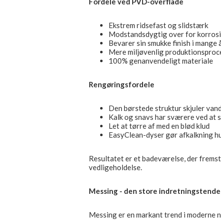
Fordele ved PVD-overflade
Ekstrem ridsefast og slidstærk
Modstandsdygtig over for korrosi
Bevarer sin smukke finish i mange 
Mere miljøvenlig produktionsproc
100% genanvendeligt materiale
Rengøringsfordele
Den børstede struktur skjuler vand
Kalk og snavs har sværere ved at s
Let at tørre af med en blød klud
EasyClean-dyser gør afkalkning hu
Resultatet er et badeværelse, der frems
vedligeholdelse.
Messing - den store indretningstend
Messing er en markant trend i moderne n