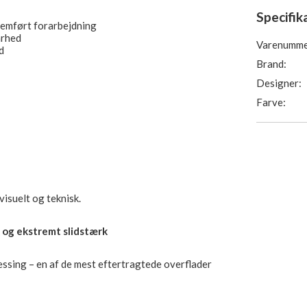
Specifik
nemført forarbejdning
arhed
Varenumme
d
Brand:
Designer:
Farve:
visuelt og teknisk.
 og ekstremt slidstærk
sing – en af de mest eftertragtede overflader