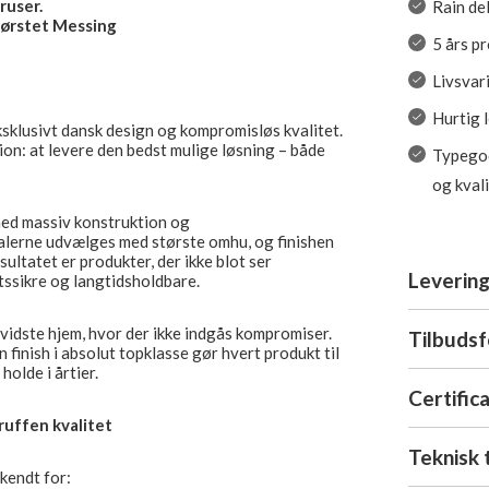
ruser.
Rain de
Børstet Messing
5 års p
Livsvar
Hurtig 
klusivt dansk design og kompromisløs kvalitet.
ion: at levere den bedst mulige løsning – både
Typegod
og kval
med massiv konstruktion og
alerne udvælges med største omhu, og finishen
sultatet er produkter, der ikke blot ser
Levering
ftssikre og langtidsholdbare.
evidste hjem, hvor der ikke indgås kompromiser.
Tilbuds
 finish i absolut topklasse gør hvert produkt til
 holde i årtier.
Certific
ruffen kvalitet
Teknisk 
kendt for: