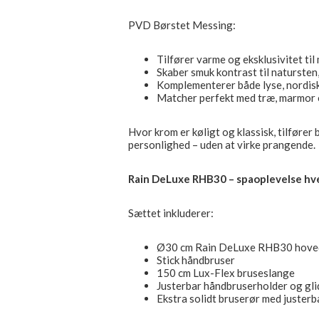
PVD Børstet Messing:
Tilfører varme og eksklusivitet til
Skaber smuk kontrast til natursten
Komplementerer både lyse, nordisk
Matcher perfekt med træ, marmor 
Hvor krom er køligt og klassisk, tilfører
personlighed – uden at virke prangende.
Rain DeLuxe RHB30 – spaoplevelse hv
Sættet inkluderer:
Ø30 cm Rain DeLuxe RHB30 hovedb
Stick håndbruser
150 cm Lux-Flex bruseslange
Justerbar håndbruserholder og glid
Ekstra solidt bruserør med justerb