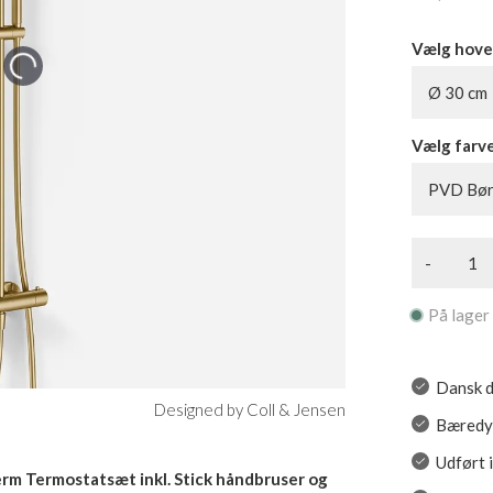
Vælg hove
Ø 30 cm
Vælg farv
PVD Bør
-
På lager
Dansk d
Designed by Coll & Jensen
Bæredyg
Udført 
m Termostatsæt inkl. Stick håndbruser og