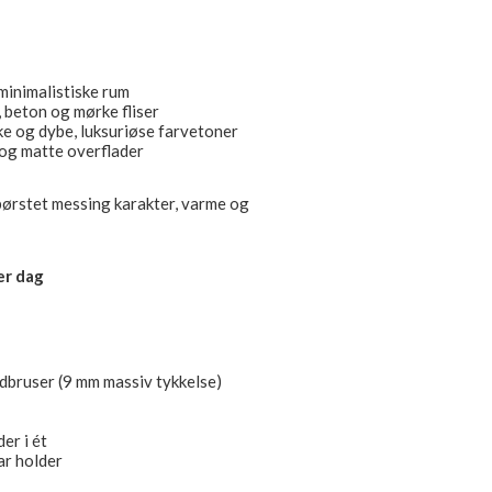
 minimalistiske rum
, beton og mørke fliser
e og dybe, luksuriøse farvetoner
og matte overflader
 børstet messing karakter, varme og
er dag
ruser (9 mm massiv tykkelse)
er i ét
ar holder