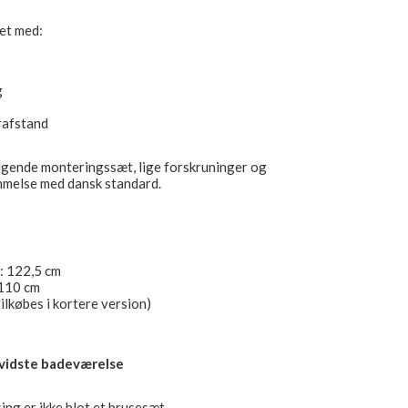
et med:
g
rafstand
lgende monteringssæt, lige forskruninger og
mmelse med dansk standard.
t: 122,5 cm
110 cm
ilkøbes i kortere version)
bevidste badeværelse
g er ikke blot et brusesæt.