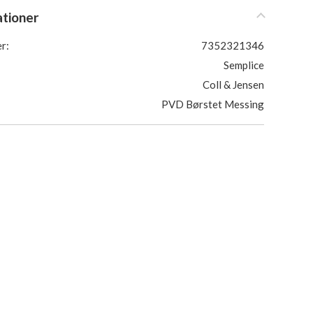
ationer
r:
7352321346
Semplice
Coll & Jensen
PVD Børstet Messing