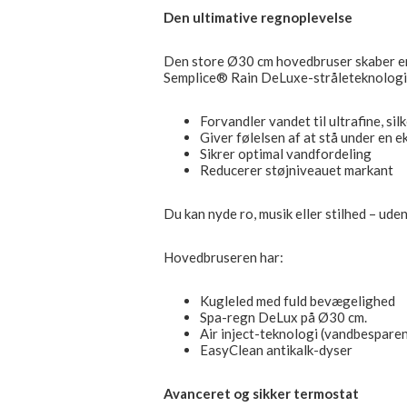
Den ultimative regnoplevelse
Den store Ø30 cm hovedbruser skaber en
Semplice® Rain DeLuxe-stråleteknologi
Forvandler vandet til ultrafine, si
Giver følelsen af at stå under en e
Sikrer optimal vandfordeling
Reducerer støjniveauet markant
Du kan nyde ro, musik eller stilhed – ud
Hovedbruseren har:
Kugleled med fuld bevægelighed
Spa-regn DeLux på Ø30 cm.
Air inject-teknologi (vandbespare
EasyClean antikalk-dyser
Avanceret og sikker termostat