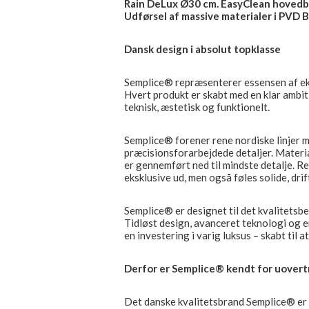
Rain DeLux Ø30 cm. EasyClean hovedb
Udførsel af massive materialer i PVD 
Dansk design i absolut topklasse
Semplice® repræsenterer essensen af eks
Hvert produkt er skabt med en klar ambit
teknisk, æstetisk og funktionelt.
Semplice® forener rene nordiske linjer 
præcisionsforarbejdede detaljer. Materi
er gennemført ned til mindste detalje. Re
eksklusive ud, men også føles solide, dri
Semplice® er designet til det kvalitetsb
Tidløst design, avanceret teknologi og en
en investering i varig luksus – skabt til at
Derfor er Semplice® kendt for uovert
Det danske kvalitetsbrand Semplice® er 