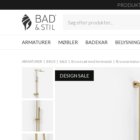
PRODUK
ARMATURER
MØBLER
BADEKAR
BELYSNIN
ARMATURER
BRUS
SALE
Brusesæt med termostat
Brusearmatur
DESIGN SALE