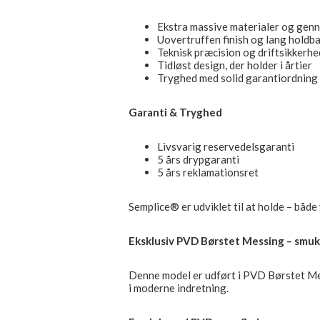
Ekstra massive materialer og gen
Uovertruffen finish og lang holdb
Teknisk præcision og driftsikkerhe
Tidløst design, der holder i årtier
Tryghed med solid garantiordning
Garanti & Tryghed
Livsvarig reservedelsgaranti
5 års drypgaranti
5 års reklamationsret
Semplice® er udviklet til at holde – både 
Eksklusiv PVD Børstet Messing – smuk
Denne model er udført i PVD Børstet Mes
i moderne indretning.