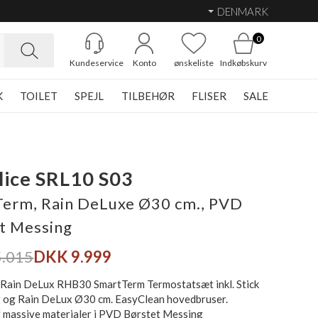
DENMARK
0
Kundeservice
Konto
ønskeliste
Indkøbskurv
K
TOILET
SPEJL
TILBEHØR
FLISER
SALE
ice SRL10 S03
erm, Rain DeLuxe Ø30 cm., PVD
t Messing
.015
DKK 9.999
Rain DeLux RHB30 SmartTerm Termostatsæt inkl. Stick
 og Rain DeLux Ø30 cm. EasyClean hovedbruser.
f massive materialer i PVD Børstet Messing