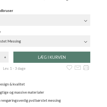
dbruser
e
stet Messing
+
 Lev. 1 - 3 dage
esign & kvalitet
tige og massive materialer
i rengøringsvenlig pvd børstet messing