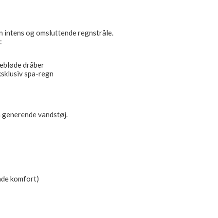
 intens og omsluttende regnstråle.
:
lkebløde dråber
ksklusiv spa-regn
en generende vandstøj.
nde komfort)