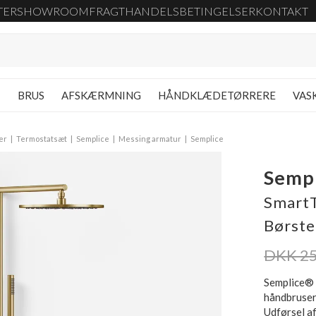
TER
SHOWROOM
FRAGT
HANDELSBETINGELSER
KONTAKT
G
BRUS
AFSKÆRMNING
HÅNDKLÆDETØRRERE
VAS
er
Termostatsæt
Semplice
Messing armatur
Semplice
Sempl
SmartT
Børste
DKK 25
Semplice® 
håndbruser
Udførsel a