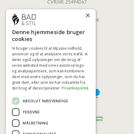
CVR.NR. 25494067
ØSTERBROGADE 202
×
2100 KØBENHAVN • DANMARK
+45 3920 5084
Denne hjemmeside bruger
BADSTIL@BADSTIL.DK
cookies
Vi bruger cookies til at tilpasse indhold,
annoncer og til at analysere vores trafik. Vi
deler også oplysninger om din brug af
HØJESTE KREDITVÆRDIGHED
vores websted med vores annoncerings-
og analysepartnere, som kan kombinere
dem med andre oplysninger, som du har
givet dem, eller som de har indsamlet fra
BETALINGSMULIGHEDER
din brug af deres tjenester.
Privatlivspolitik
ABSOLUT NØDVENDIGE
TRYG OG SIKKER E-HANDEL
YDEEVNE
MÅLRETNING