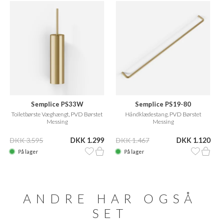
Semplice PS33W
Semplice PS19-80
Toiletbørste Væghængt, PVD Børstet
Håndklædestang, PVD Børstet
Messing
Messing
DKK 3.595
DKK 1.299
DKK 1.467
DKK 1.120
På lager
På lager
ANDRE HAR OGSÅ
SET