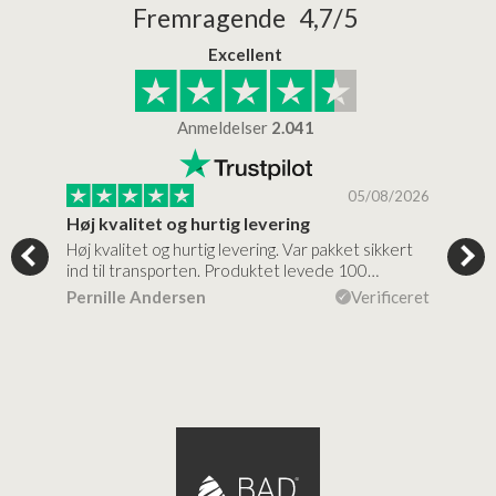
Fremragende 4,7/5
Excellent
Anmeldelser
2.041
/2026
05/08/2026
Høj kvalitet og hurtig levering
Mege
tigt,
Høj kvalitet og hurtig levering. Var pakket sikkert
Prod
ind til transporten. Produktet levede 100…
kval
efte
ceret
Pernille Andersen
Verificeret
Ann