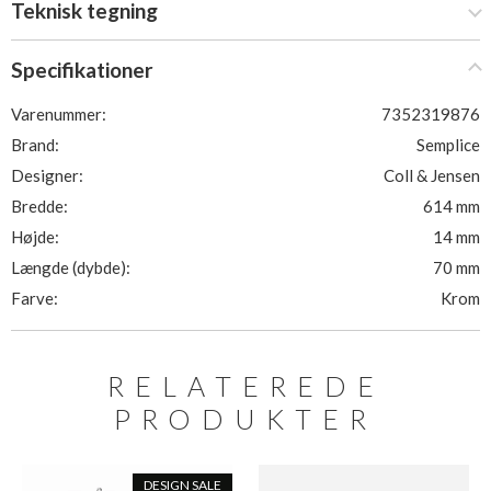
Teknisk tegning
Specifikationer
Varenummer:
7352319876
Brand:
Semplice
Designer:
Coll & Jensen
Bredde:
614 mm
Højde:
14 mm
Længde (dybde):
70 mm
Farve:
Krom
RELATEREDE
PRODUKTER
DESIGN SALE