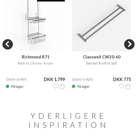
Richmond R71
Classwell CW20-60
Rack m 2 kurve - Krom
Børstet Rustfrit Stål
DKK 3.495
DKK 1.799
DKK 1.425
DKK 775
På lager
På lager
YDERLIGERE
INSPIRATION