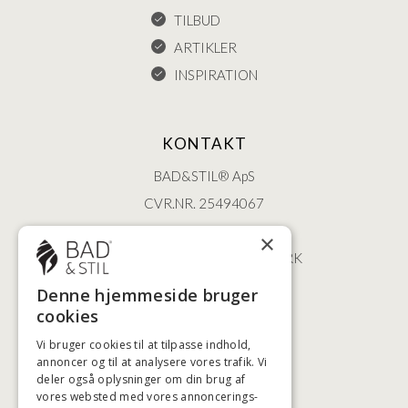
TILBUD
ARTIKLER
INSPIRATION
KONTAKT
BAD&STIL® ApS
CVR.NR. 25494067
ØSTERBROGADE 202
×
2100 KØBENHAVN • DANMARK
+45 3920 5084
Denne hjemmeside bruger
BADSTIL@BADSTIL.DK
cookies
Vi bruger cookies til at tilpasse indhold,
annoncer og til at analysere vores trafik. Vi
deler også oplysninger om din brug af
HØJESTE KREDITVÆRDIGHED
vores websted med vores annoncerings-