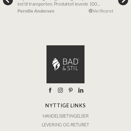
ind til transporten. Produktet levede 100…
kval
efte
ceret
Pernille Andersen
Verificeret
Ann
NYTTIGE LINKS
HANDELSBETINGELSER
LEVERING OG RETURET