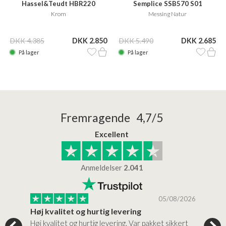
Hassel&Teudt HBR220
Semplice SSB570 S01
Krom
Messing Natur
DKK 4.385
DKK 2.850
DKK 5.490
DKK 2.685
På lager
På lager
Fremragende 4,7/5
Excellent
Anmeldelser
2.041
/2026
05/08/2026
Høj kvalitet og hurtig levering
Mege
tigt,
Høj kvalitet og hurtig levering. Var pakket sikkert
Prod