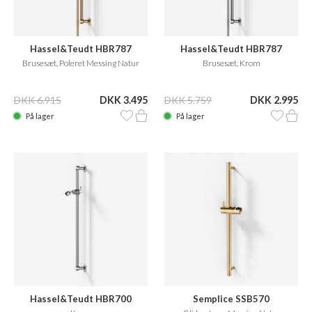
Hassel&Teudt HBR787
Hassel&Teudt HBR787
Brusesæt, Poleret Messing Natur
Brusesæt, Krom
DKK 6.915
DKK 3.495
DKK 5.759
DKK 2.995
På lager
På lager
Hassel&Teudt HBR700
Semplice SSB570