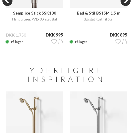
Semplice Stick SSK100
Bad & Stil BS15M 1,5 m
bruseslange
Håndbruser, PVD Børstet Stål
Børstet Rustfrit Stål
DKK 1.750
DKK 995
DKK 895
På lager
På lager
YDERLIGERE
INSPIRATION