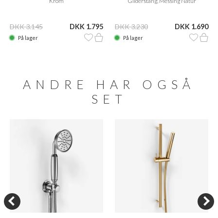
Krom
Gliderstang, Messing Natur
DKK 3.145
DKK 1.795
DKK 3.230
DKK 1.690
På lager
På lager
ANDRE HAR OGSÅ
SET