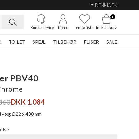
DENMARK
0
Kundeservice
Konto
ønskeliste
Indkøbskurv
K
TOILET
SPEJL
TILBEHØR
FLISER
SALE
her PBV40
 Chrome
360
DKK 1.084
il væg Ø22 x 400 mm
else