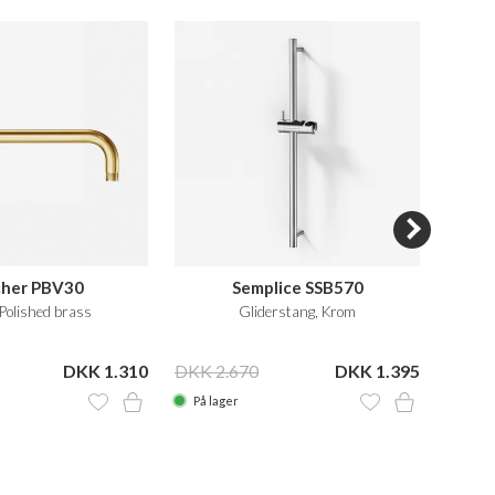
cher PBV30
Semplice SSB570
Polished brass
Gliderstang, Krom
Brus
DKK 1.310
DKK 2.670
DKK 1.395
DKK 1
På lager
På la