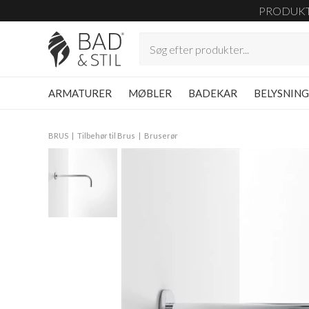
PRODUK
ARMATURER
MØBLER
BADEKAR
BELYSNIN
BRUS
Tilbehør til Brus
Bruserør