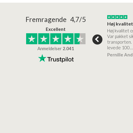
24/01/2026
22/01/2026
Fremragende 4,7/5
Superflot bademøbel og rigtig lynhurtig…
Kanon god service
Excellent
emøbel og rigtig
Kanon god service. Varerne
Høj kvalitet o
vice og levering
bliver leveret hurtigt, og det
Var pakket sik
er virkelig kvalitet.
transporten.
levede 100…
Anmeldelser
2.041
ensen
Lise
Verificeret
Pernille An
Verificeret