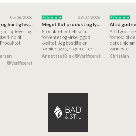
05/08/2026
29/07/2026
Høj kvalitet og hurtig levering
Meget flot produkt og lynhurtigt levering
g hurtig levering.
Produktet er helt som
Altid god ser
kert ind til
forventet og virkelig god
forhold til d
 Produktet
kvalitet. Jeg bestilte en
deres hjemme
formiddag og dagen efter…
varmeste…
dersen
Annettte Klink
Verificeret
Christian
Verificeret