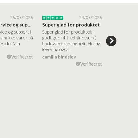
25/07/2026
24/07/2026
Altid god service og support i forhold…
Super glad for produktet
Alt var god
vice og support i
Super glad for produktet -
Alt var godt:
e smukke varer på
godt gedint træhåndværk(
forståelig h
side. Min
badeværelsesmøbel) . Hurtig
nem bestilling
levering også.
levering Sup
Verificeret
camilla bindslev
Flemming V
Verificeret