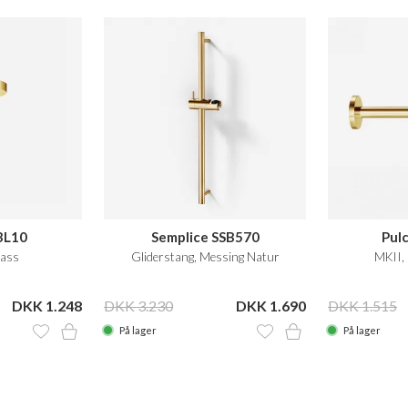
BL10
Semplice SSB570
Pul
rass
Gliderstang, Messing Natur
MKII, 
DKK 1.248
DKK 3.230
DKK 1.690
DKK 1.515
På lager
På lager