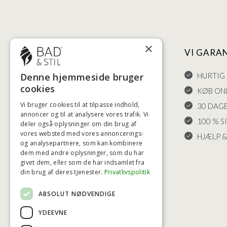
×
NYTTIGE LINKS
VI GARA
Denne hjemmeside bruger
HANDELSBETINGELSER
HURTIG 
cookies
LEVERING OG RETURET
KØB ONL
Vi bruger cookies til at tilpasse indhold,
FORTRYDELSESRET
30 DAG
annoncer og til at analysere vores trafik. Vi
KLAGER
100 % S
deler også oplysninger om din brug af
vores websted med vores annoncerings-
FRAGT
HJÆLP &
og analysepartnere, som kan kombinere
INDSTILLINGER FOR COOKIES
dem med andre oplysninger, som du har
givet dem, eller som de har indsamlet fra
din brug af deres tjenester.
Privatlivspolitik
ABSOLUT NØDVENDIGE
YDEEVNE