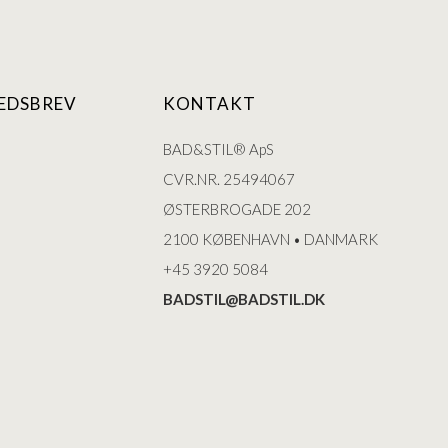
EDSBREV
KONTAKT
BAD&STIL® ApS
CVR.NR. 25494067
ØSTERBROGADE 202
2100 KØBENHAVN • DANMARK
+45 3920 5084
BADSTIL@BADSTIL.DK