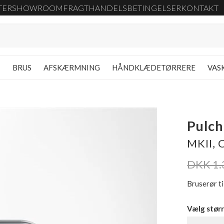
TER
SHOWROOM
FRAGT
HANDELSBETINGELSER
KONTAKT
G
BRUS
AFSKÆRMNING
HÅNDKLÆDETØRRERE
VAS
Pulc
MKII,
DKK 1.
Bruserør t
Vælg størr