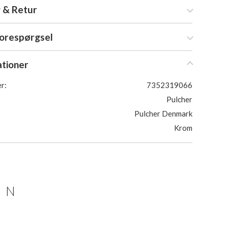
 & Retur
forespørgsel
ationer
r:
7352319066
Pulcher
Pulcher Denmark
Krom
ON