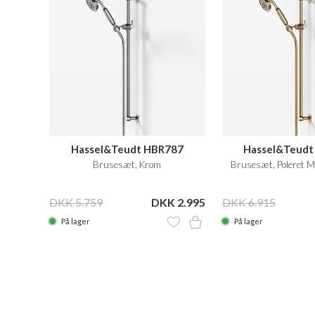
Hassel&Teudt HBR787
Hassel&Teudt
Brusesæt, Krom
Brusesæt, Poleret 
DKK 5.759
DKK 2.995
DKK 6.915
På lager
På lager