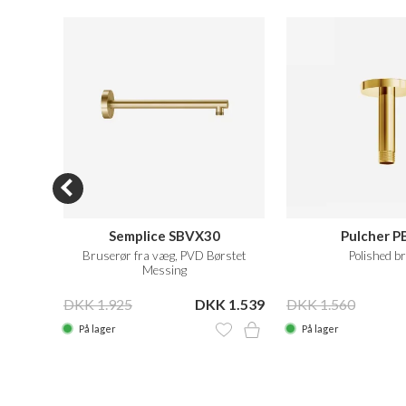
Semplice SBVX30
Pulcher P
t Gun
Bruserør fra væg, PVD Børstet
Polished b
Messing
 1.399
DKK 1.925
DKK 1.539
DKK 1.560
På lager
På lager