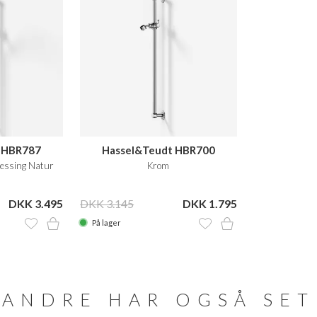
 HBR787
Hassel&Teudt HBR700
Messing Natur
Krom
DKK 3.495
DKK 3.145
DKK 1.795
På lager
ANDRE HAR OGSÅ SET