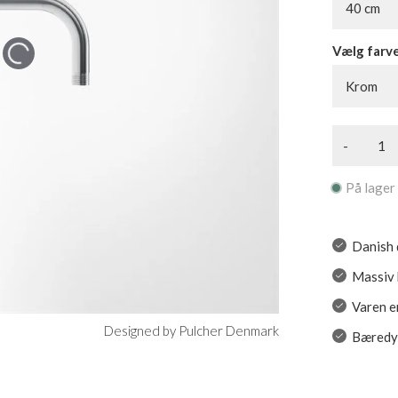
40 cm
Vælg farv
Krom
-
På lager
Danish 
Massiv k
Varen er
Designed by Pulcher Denmark
Bæredyg