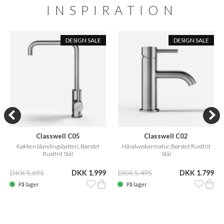
INSPIRATION
DESIGN SALE
DESIGN SALE
Classwell C05
Classwell C02
Køkken blandingsbatteri, Børstet
Håndvaskarmatur, Børstet Rustfrit
Rustfrit Stål
Stål
DKK 5.695
DKK 1.999
DKK 5.495
DKK 1.799
På lager
På lager