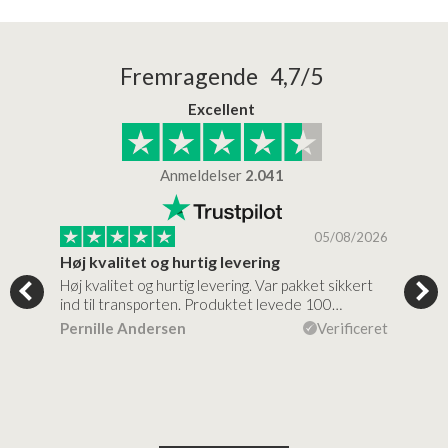
Fremragende 4,7/5
Excellent
Anmeldelser
2.041
/2026
05/08/2026
Høj kvalitet og hurtig levering
Mege
nale
Høj kvalitet og hurtig levering. Var pakket sikkert
Prod
ille…
ind til transporten. Produktet levede 100…
kval
efte
ceret
Pernille Andersen
Verificeret
Ann