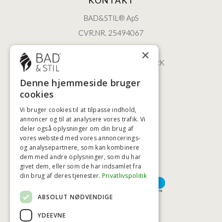
KONTAKT
BAD&STIL® ApS
CVR.NR. 25494067
ØSTERBROGADE 202
×
2100 KØBENHAVN • DANMARK
+45 3920 5084
Denne hjemmeside bruger
BADSTIL@BADSTIL.DK
cookies
Vi bruger cookies til at tilpasse indhold,
annoncer og til at analysere vores trafik. Vi
deler også oplysninger om din brug af
HØJESTE KREDITVÆRDIGHED
vores websted med vores annoncerings-
og analysepartnere, som kan kombinere
dem med andre oplysninger, som du har
givet dem, eller som de har indsamlet fra
BETALINGSMULIGHEDER
din brug af deres tjenester.
Privatlivspolitik
ABSOLUT NØDVENDIGE
TRYG OG SIKKER E-HANDEL
YDEEVNE