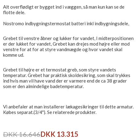
Alt overflødigt er bygget ind i væggen, så man kun kan se de
flotte dele.
Nostromo indbygningstermostat batteri inkl indbygningsdele,
Grebet til venstre åbner og lukker for vandet, I midterpositionen
er der lukket for vandet, Grebet kan drejes mod højre eller mod
venstre for at for at styre vandmægde og hvor vandet skal
komme ud.
Grebet til højre er et termostat greb, som styre vandets
temperatur. Grebet har praktisk skoldesikring, som skal trykkes
ind hvis man vil have vand der er varmere end de ca 38 grader
som er den almindelige badetemperatur.
Vi anbefaler at man installerer lækagesikringer til dette armatur.
Købes separat.(3/4"). Se relaterede produkter.
DKK 16.646
DKK 13.315