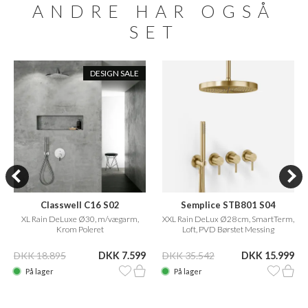
ANDRE HAR OGSÅ
SET
DESIGN SALE
Classwell C16 S02
Semplice STB801 S04
XL Rain DeLuxe Ø30, m/vægarm,
XXL Rain DeLux Ø28 cm, SmartTerm,
Krom Poleret
Loft, PVD Børstet Messing
DKK 18.895
DKK 7.599
DKK 35.542
DKK 15.999
På lager
På lager