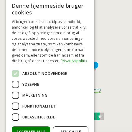
+45 3920 5084
Denne hjemmeside bruger
BADSTIL@BADSTIL.DK
cookies
Vi bruger cookies til at tilpasse indhold,
annoncer og til at analysere vores trafik. Vi
deler også oplysninger om din brug af
HØJESTE KREDITVÆRDIGHED
vores websted med vores annoncerings-
og analysepartnere, som kan kombinere
dem med andre oplysninger, som du har
givet dem, eller som de har indsamlet fra
BETALINGSMULIGHEDER
din brug af deres tjenester.
Privatlivspolitik
ABSOLUT NØDVENDIGE
TRYG OG SIKKER E-HANDEL
YDEEVNE
MÅLRETNING
FUNKTIONALITET
TRUST SCORE 4,7
UKLASSIFICEREDE
Excellent
ACCEPTER ALLE
AFVIS ALLE