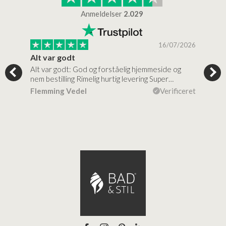
Anmeldelser
2.029
/2026
16/07/2026
Alt var godt
Jeg
Alt var godt: God og forståelig hjemmeside og
Jeg 
 for…
nem bestilling Rimelig hurtig levering Super…
en v
ceret
Flemming Vedel
Verificeret
Lou