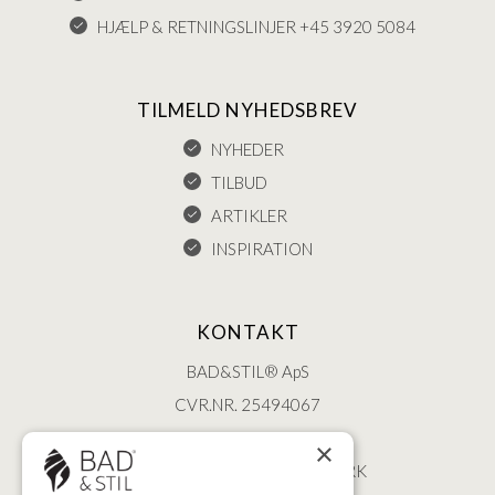
HJÆLP & RETNINGSLINJER +45 3920 5084
TILMELD NYHEDSBREV
NYHEDER
TILBUD
ARTIKLER
INSPIRATION
KONTAKT
BAD&STIL® ApS
CVR.NR. 25494067
ØSTERBROGADE 202
×
2100 KØBENHAVN • DANMARK