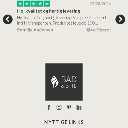
/2026
05/08/2026
Høj kvalitet og hurtig levering
Mege
tigt,
Høj kvalitet og hurtig levering. Var pakket sikkert
Prod
ind til transporten. Produktet levede 100…
kval
efte
ceret
Pernille Andersen
Verificeret
Ann
NYTTIGE LINKS