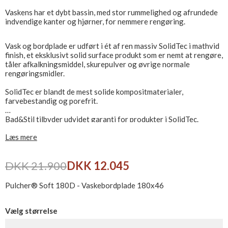
Vaskens har et dybt bassin, med stor rummelighed og afrundede
indvendige kanter og hjørner, for nemmere rengøring.
Vask og bordplade er udført i ét af ren massiv SolidTec i mathvid
finish, et eksklusivt solid surface produkt som er nemt at rengøre,
tåler afkalkningsmiddel, skurepulver og øvrige normale
rengøringsmidler.
SolidTec er blandt de mest solide kompositmaterialer,
farvebestandig og porefrit.
Bad&Stil tilbyder udvidet garanti for produkter i SolidTec.
Læs mere
Leveres ekskl. bundventil, bestilles seperat.
DKK 21.900
DKK 12.045
Pulcher® Soft 180D - Vaskebordplade 180x46
Vælg størrelse