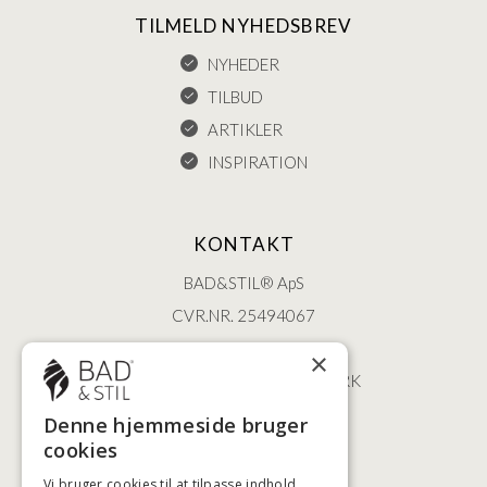
TILMELD NYHEDSBREV
NYHEDER
TILBUD
ARTIKLER
INSPIRATION
KONTAKT
BAD&STIL® ApS
CVR.NR. 25494067
ØSTERBROGADE 202
×
2100 KØBENHAVN • DANMARK
+45 3920 5084
Denne hjemmeside bruger
BADSTIL@BADSTIL.DK
cookies
Vi bruger cookies til at tilpasse indhold,