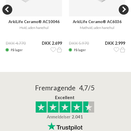
ArkiLife Ceramo® AC10046
ArkiLife Ceramo® AC6036
Hvid, uden hanehul
Mathvid, uden hanehul
DKK 4.770
DKK 2.699
DKK 5.970
DKK 2.999
På lager
På lager
Fremragende 4,7/5
Excellent
Anmeldelser
2.041