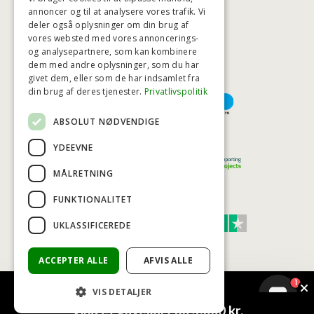
annoncer og til at analysere vores trafik. Vi
deler også oplysninger om din brug af
HØJESTE KREDITVÆRDIGHED
vores websted med vores annoncerings-
og analysepartnere, som kan kombinere
dem med andre oplysninger, som du har
givet dem, eller som de har indsamlet fra
BETALINGSMULIGHEDER
din brug af deres tjenester.
Privatlivspolitik
ABSOLUT NØDVENDIGE
TRYG OG SIKKER E-HANDEL
YDEEVNE
MÅLRETNING
FUNKTIONALITET
TRUST SCORE 4,7
UKLASSIFICEREDE
Excellent
ACCEPTER ALLE
AFVIS ALLE
1
VIS DETALJER
© COPYRIGHT - BAD&STIL® ApS 2026
Vind et gavekort på 5.000 kr.