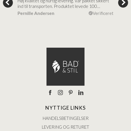
tigt,
Høj kvalitet og hurtig levering. Var pakket sikkert
Prod
ind til transporten. Produktet levede 100…
kval
efte
ceret
Pernille Andersen
Verificeret
Ann
NYTTIGE LINKS
HANDELSBETINGELSER
LEVERING OG RETURET