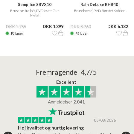
Semplice SBVX10
Rain DeLuxe RHB40
Bruserør fra loft, PVD Matt Gun
Brusehoved, PVD Børstet Kobber
Metal
DKK 1.755
DKK 1.399
DKK 8.760
DKK 6.132
På lager
På lager
Fremragende 4,7/5
Excellent
Anmeldelser
2.041
/2026
05/08/2026
Høj kvalitet og hurtig levering
Mege