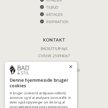
NYHEDER
TILBUD
ARTIKLER
INSPIRATION
KONTAKT
BAD&STIL® ApS
CVR.NR. 25494067
ØSTERBROGADE 202
×
2100 KØBENHAVN • DANMARK
+45 3920 5084
Denne hjemmeside bruger
BADSTIL@BADSTIL.DK
cookies
Vi bruger cookies til at tilpasse indhold,
annoncer og til at analysere vores trafik. Vi
deler også oplysninger om din brug af
HØJESTE KREDITVÆRDIGHED
vores websted med vores annoncerings-