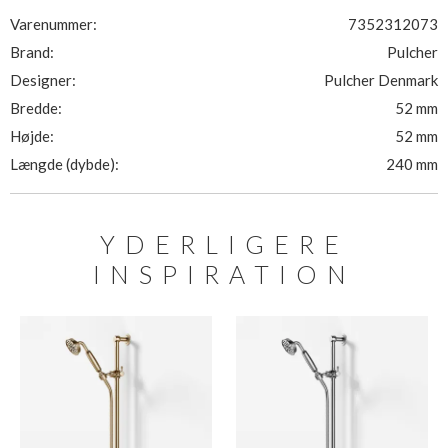
Varenummer:
7352312073
Brand:
Pulcher
Designer:
Pulcher Denmark
Bredde:
52 mm
Højde:
52 mm
Længde (dybde):
240 mm
YDERLIGERE
INSPIRATION