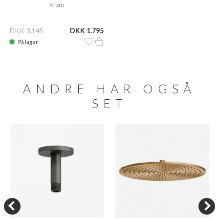
Krom
DKK 3.145
DKK 1.795
På lager
ANDRE HAR OGSÅ
SET