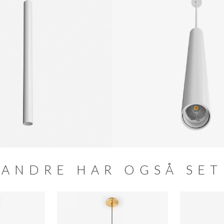
de, er forsynet med ledning på 1000 mm. som kan
ANDRE HAR OGSÅ SET