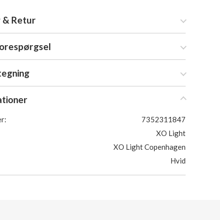
 & Retur
forespørgsel
tegning
ationer
r:
7352311847
XO Light
XO Light Copenhagen
Hvid