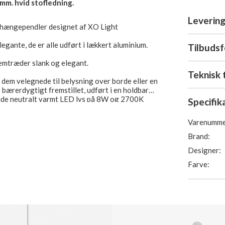
mm. hvid stofledning.
Levering
D hængependler designet af XO Light
legante, de er alle udført i lækkert aluminium.
Tilbuds
emtræder slank og elegant.
Teknisk 
 dem velegnede til belysning over borde eller en
 bærerdygtigt fremstillet, udført i en holdbar
ende neutralt varmt LED lys på 8W og 2700K
Specifik
Varenumme
ede til at hænge lige på række eller i klynge,
en måde skaber en illusion af en lysekrone.
Brand:
Designer:
 og sort. Alle er inklusiv matchende
Farve:
pulære versioner med diameter/længde i mm:
.