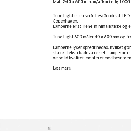
Mål: Ø40 x 600 mm. m/afkortelig 1000 
Tube Light er en serie bestående af LE
Copenhagen.
Lamperne er stilrene, minimalistiske og e
Tube Light 600 måler 40 x 600 mm og fr
Lamperne lyser spredt nedad, hvilket gør
skænk, f.eks. i badeværelset. Lamperne er
og solid kvalitet, monteret med bespar
som giver en god farvegengivelse.
Læs mere
Tube Light lamperne er også meget velegn
evt. i forskellige størrelser, så man på d
Lamperne fås i farverne mathvid, matguld
stofledninger og baldakiner.
Tube Light hængelampen findes i tre po
40/300, 40/600 og 60/300.
5 års garanti på lampe, driver og lyskilde