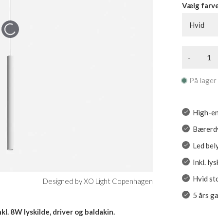
Vælg farv
Hvid
-
På lager
High-en
Bærerdy
Led bel
Inkl. ly
Hvid st
Designed by XO Light Copenhagen
5 års g
l. 8W lyskilde, driver og baldakin.