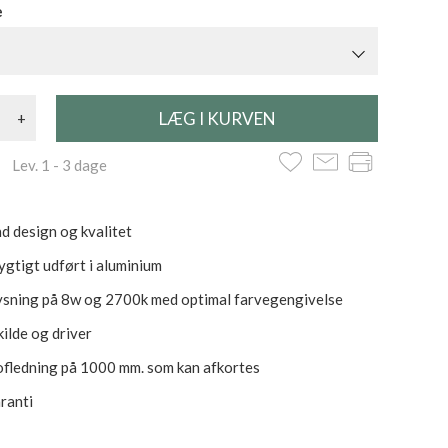
e
+
 Lev. 1 - 3 dage
d design og kvalitet
gtigt udført i aluminium
ysning på 8w og 2700k med optimal farvegengivelse
skilde og driver
ofledning på 1000 mm. som kan afkortes
aranti