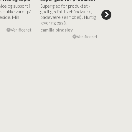
vice og support i
Super glad for produktet -
Alt var godt:
e smukke varer på
godt gedint træhåndværk(
forståelig h
side. Min
badeværelsesmøbel) . Hurtig
nem bestilling
levering også.
levering Sup
Verificeret
camilla bindslev
Flemming V
Verificeret