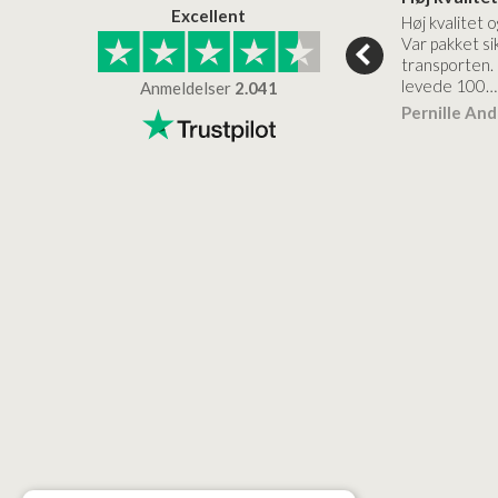
Excellent
emøbel og rigtig
Kanon god service. Varerne
Høj kvalitet o
vice og levering
bliver leveret hurtigt, og det
Var pakket sik
er virkelig kvalitet.
transporten.
levede 100…
Anmeldelser
2.041
ensen
Lise
Verificeret
Pernille An
Verificeret