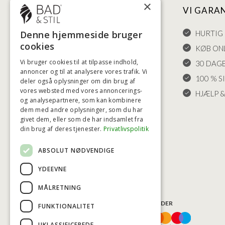
×
NYTTIGE LINKS
VI GARA
HANDELSBETINGELSER
HURTIG 
Denne hjemmeside bruger
cookies
LEVERING OG RETURET
KØB ONL
Vi bruger cookies til at tilpasse indhold,
FORTRYDELSESRET
30 DAG
annoncer og til at analysere vores trafik. Vi
KLAGER
100 % S
deler også oplysninger om din brug af
vores websted med vores annoncerings-
FRAGT
HJÆLP &
og analysepartnere, som kan kombinere
INDSTILLINGER FOR COOKIES
dem med andre oplysninger, som du har
givet dem, eller som de har indsamlet fra
din brug af deres tjenester.
Privatlivspolitik
ABSOLUT NØDVENDIGE
YDEEVNE
MÅLRETNING
BETALINGSMULIGHEDER
FUNKTIONALITET
UKLASSIFICEREDE