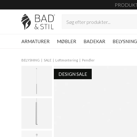
PRODUK
ARMATURER
MØBLER
BADEKAR
BELYSNIN
BELYSNING
SALE
Loftmontering
Pendler
DESIGN SALE