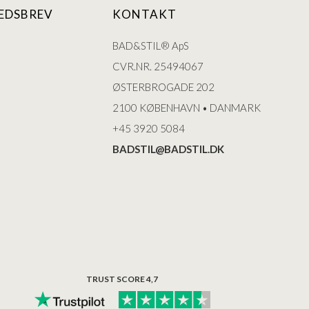
EDSBREV
KONTAKT
BAD&STIL® ApS
CVR.NR. 25494067
ØSTERBROGADE 202
2100 KØBENHAVN • DANMARK
+45 3920 5084
BADSTIL@BADSTIL.DK
TRUST SCORE 4,7