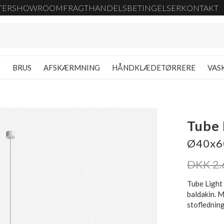
TER
SHOWROOM
FRAGT
HANDELSBETINGELSER
KONTAKT
G
BRUS
AFSKÆRMNING
HÅNDKLÆDETØRRERE
VAS
Tube 
Ø40x60
DKK 2.
Tube Light 
baldakin. 
stofledning