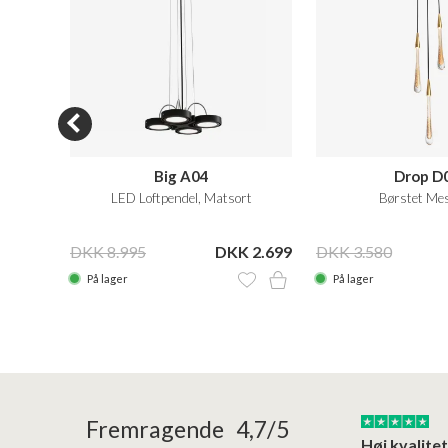
Big A04
Drop D
Matsort
LED Loftpendel, Matsort
Børstet Me
 1.355
DKK 8.995
DKK 2.699
DKK 3.580
På lager
På lager
24/01/2026
22/01/2026
Fremragende 4,7/5
Superflot bademøbel og rigtig lynhurtig…
Kanon god service