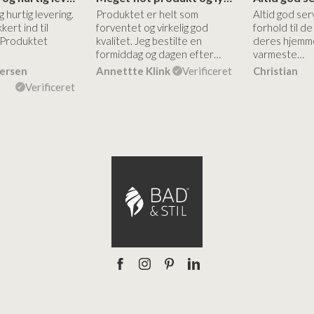
g hurtig levering.
Produktet er helt som
Altid god ser
kert ind til
forventet og virkelig god
forhold til d
 Produktet
kvalitet. Jeg bestilte en
deres hjemme
formiddag og dagen efter…
varmeste…
dersen
Annettte Klink
Verificeret
Christian
Verificeret