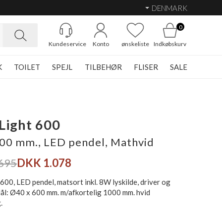
DENMARK
0
Kundeservice
Konto
ønskeliste
Indkøbskurv
K
TOILET
SPEJL
TILBEHØR
FLISER
SALE
Light 600
0 mm., LED pendel, Mathvid
695
DKK 1.078
600, LED pendel, matsort inkl. 8W lyskilde, driver og
Mål: Ø40 x 600 mm. m/afkortelig 1000 mm. hvid
.