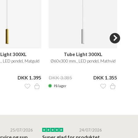
Light 300XL
Tube Light 300XL
 LED pendel, Matguld
Ø60x300 mm., LED pendel, Mathvid
DKK 1.395
DKK 3.385
DKK 1.355
DKK 8
På lager
På la
25/07/2026
24/07/2026
Altid god service og support i forhold…
Super glad for produktet
Alt var god