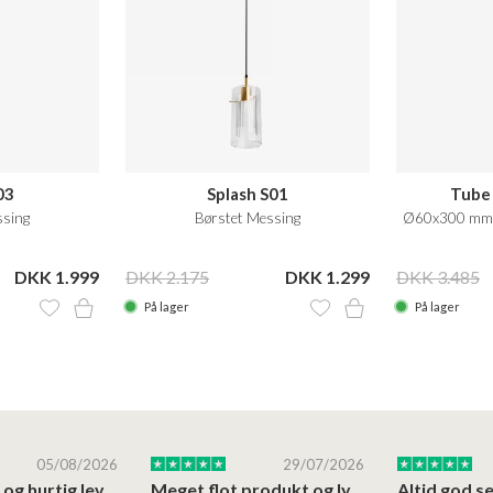
03
Splash S01
Tube 
ssing
Børstet Messing
Ø60x300 mm.,
DKK 1.999
DKK 2.175
DKK 1.299
DKK 3.485
På lager
På lager
05/08/2026
29/07/2026
Høj kvalitet og hurtig levering
Meget flot produkt og lynhurtigt levering