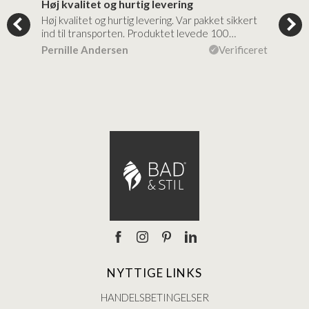
Høj kvalitet og hurtig levering
Mege
tigt,
Høj kvalitet og hurtig levering. Var pakket sikkert
Prod
ind til transporten. Produktet levede 100…
kval
efte
ceret
Pernille Andersen
Verificeret
Ann
NYTTIGE LINKS
HANDELSBETINGELSER