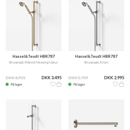
Hassel&Teudt HBR787
Hassel&Teudt HBR787
Brusesæt, Poleret Messing Natur
Brusesæt, Krom
DKK 6.915
DKK 3.495
DKK 5.759
DKK 2.995
På lager
På lager