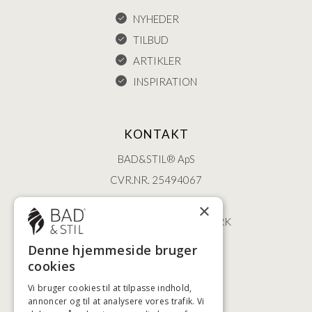
NYHEDER
TILBUD
ARTIKLER
INSPIRATION
KONTAKT
BAD&STIL® ApS
CVR.NR. 25494067
ØSTERBROGADE 202
×
2100 KØBENHAVN • DANMARK
+45 3920 5084
Denne hjemmeside bruger
BADSTIL@BADSTIL.DK
cookies
Vi bruger cookies til at tilpasse indhold,
annoncer og til at analysere vores trafik. Vi