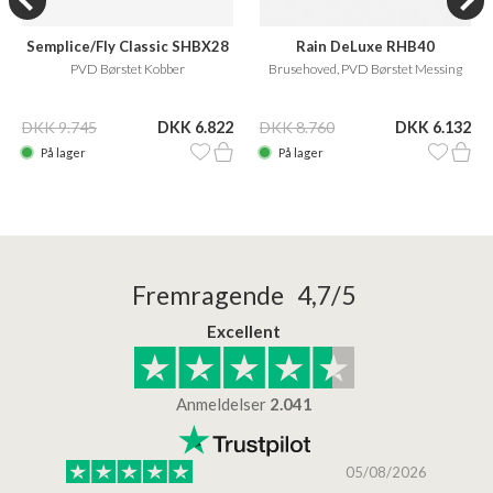
Semplice/Fly Classic SHBX28
Rain DeLuxe RHB40
PVD Børstet Kobber
Brusehoved, PVD Børstet Messing
DKK 9.745
DKK 6.822
DKK 8.760
DKK 6.132
På lager
På lager
Fremragende 4,7/5
Excellent
Anmeldelser
2.041
/2026
05/08/2026