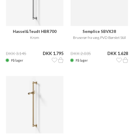
Hassel&Teudt HBR700
Semplice SBVX38
Krom
Bruserør fra væg, PVD Børstet Stål
DKK 3.145
DKK 1.795
DKK 2.035
DKK 1.628
På lager
På lager