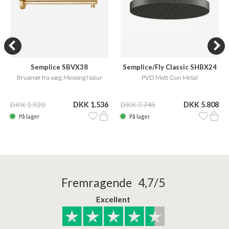
Semplice SBVX38
Semplice/Fly Classic SHBX24
Bruserør fra væg, Messing Natur
PVD Matt Gun Metal
DKK 1.920
DKK 1.536
DKK 7.745
DKK 5.808
På lager
På lager
Fremragende 4,7/5
Excellent