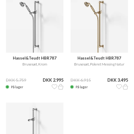
Hassel&Teudt HBR787
Hassel&Teudt HBR787
Brusesæt, Krom
Brusesæt, Poleret Messing Natur
DKK 5.759
DKK 2.995
DKK 6.915
DKK 3.495
På lager
På lager