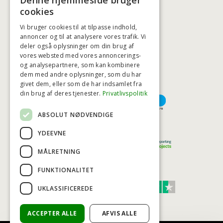
Denne hjemmeside bruger
BADSTIL@BADSTIL.DK
cookies
Vi bruger cookies til at tilpasse indhold,
annoncer og til at analysere vores trafik. Vi
deler også oplysninger om din brug af
HØJESTE KREDITVÆRDIGHED
vores websted med vores annoncerings-
og analysepartnere, som kan kombinere
dem med andre oplysninger, som du har
givet dem, eller som de har indsamlet fra
BETALINGSMULIGHEDER
din brug af deres tjenester.
Privatlivspolitik
ABSOLUT NØDVENDIGE
TRYG OG SIKKER E-HANDEL
YDEEVNE
MÅLRETNING
FUNKTIONALITET
TRUST SCORE 4,7
UKLASSIFICEREDE
Excellent
ACCEPTER ALLE
AFVIS ALLE