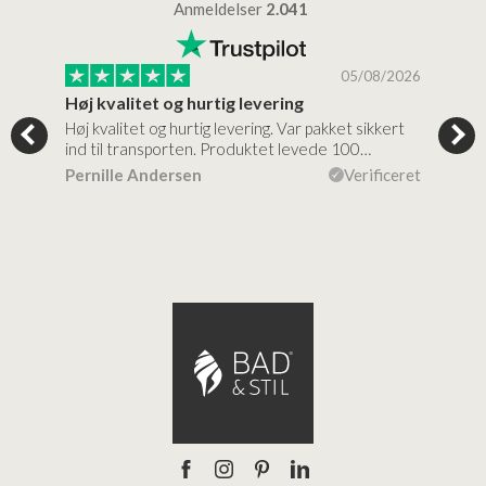
Anmeldelser
2.041
/2026
05/08/2026
Høj kvalitet og hurtig levering
Mege
tigt,
Høj kvalitet og hurtig levering. Var pakket sikkert
Prod
ind til transporten. Produktet levede 100…
kval
efte
ceret
Pernille Andersen
Verificeret
Ann