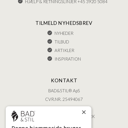
HJÆLP & RETNINGSLINJER +45 3920 5084
TILMELD NYHEDSBREV
NYHEDER
TILBUD
ARTIKLER
INSPIRATION
KONTAKT
BAD&STIL® ApS
CVR.NR. 25494067
ØSTERBROGADE 202
×
2100 KØBENHAVN • DANMARK
+45 3920 5084