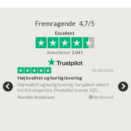
Fremragende 4,7/5
Excellent
Anmeldelser
2.041
/2026
05/08/2026
Høj kvalitet og hurtig levering
Mege
tigt,
Høj kvalitet og hurtig levering. Var pakket sikkert
Prod
ind til transporten. Produktet levede 100…
kval
efte
ceret
Pernille Andersen
Verificeret
Ann