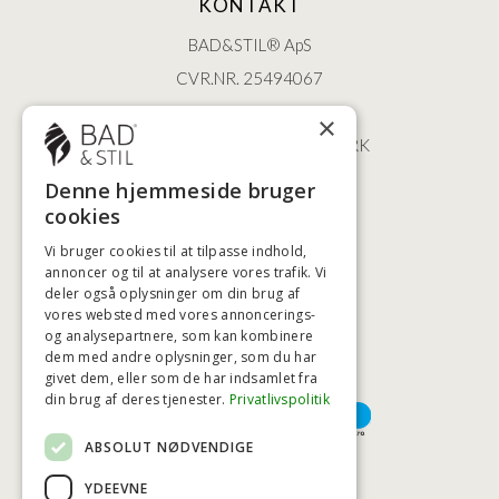
KONTAKT
BAD&STIL® ApS
CVR.NR. 25494067
ØSTERBROGADE 202
×
2100 KØBENHAVN • DANMARK
+45 3920 5084
Denne hjemmeside bruger
BADSTIL@BADSTIL.DK
cookies
Vi bruger cookies til at tilpasse indhold,
annoncer og til at analysere vores trafik. Vi
deler også oplysninger om din brug af
HØJESTE KREDITVÆRDIGHED
vores websted med vores annoncerings-
og analysepartnere, som kan kombinere
dem med andre oplysninger, som du har
givet dem, eller som de har indsamlet fra
BETALINGSMULIGHEDER
din brug af deres tjenester.
Privatlivspolitik
ABSOLUT NØDVENDIGE
TRYG OG SIKKER E-HANDEL
YDEEVNE