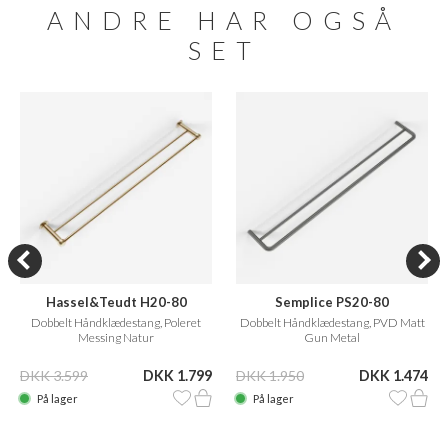
ANDRE HAR OGSÅ
SET
Hassel&Teudt H20-80
Semplice PS20-80
Dobbelt Håndklædestang, Poleret
Dobbelt Håndklædestang, PVD Matt
Messing Natur
Gun Metal
DKK 3.599
DKK 1.799
DKK 1.950
DKK 1.474
På lager
På lager