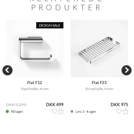
PRODUKTER
DESIGN SALE
Flat F12
Flat F23
Papirholder, Krom
Brusehylde, Krom
DKK 1.295
DKK 499
DKK 975
På lager
Lev. 2 - 4 uger