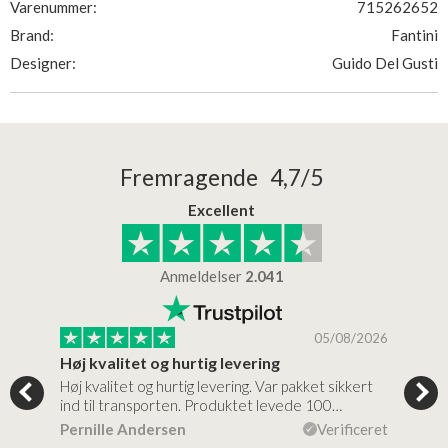
Varenummer:
715262652
Brand:
Fantini
Designer:
Guido Del Gusti
Fremragende 4,7/5
Excellent
Anmeldelser
2.041
/2026
05/08/2026
Høj kvalitet og hurtig levering
Mege
tigt,
Høj kvalitet og hurtig levering. Var pakket sikkert
Prod
ind til transporten. Produktet levede 100…
kval
efte
ceret
Pernille Andersen
Verificeret