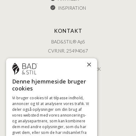
INSPIRATION
KONTAKT
BAD&STIL® ApS
CVR.NR. 25494067
ØSTERBROGADE 202
×
2100 KØBENHAVN • DANMARK
+45 3920 5084
Denne hjemmeside bruger
BADSTIL@BADSTIL.DK
cookies
Vi bruger cookies til at tilpasse indhold,
annoncer og til at analysere vores trafik. Vi
deler også oplysninger om din brug af
HØJESTE KREDITVÆRDIGHED
vores websted med vores annoncerings-
og analysepartnere, som kan kombinere
dem med andre oplysninger, som du har
givet dem, eller som de har indsamlet fra
BETALINGSMULIGHEDER