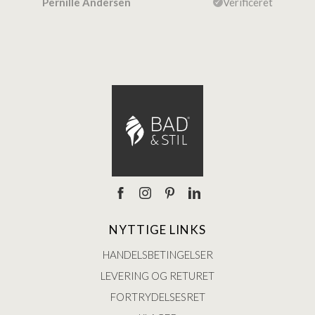
ceret
Pernille Andersen
Verificeret
Ann
NYTTIGE LINKS
HANDELSBETINGELSER
LEVERING OG RETURET
FORTRYDELSESRET