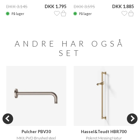
DKK 3.145
DKK 1.795
DKK 3.595
DKK 1.885
På lager
På lager
ANDRE HAR OGSÅ
SET
Pulcher PBV30
Hassel&Teudt HBR700
MKII, PVD Brushed steel
Poleret Messing Natur