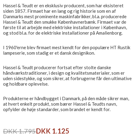
Hassel & Teudt er en eksklusiv producent, som har eksisteret
siden 1857. Firmaet har en lang og rig historie som en af​
Danmarks mest prominente maskinfabrikker, bl.a. producerede
Hassel & Teudt den smukke Københavnerbænk. Firmaet var de
første til at arbejde med elektriske installationer i København,
og stod bl.a. for de elektriske installationer på Amalienborg.
I 1960'erne blev firmaet mest kendt for den populære HT Rustik
lampeserie, som stadig er et dansk designikon.
Hassel & Teudt producerer fortsat efter stolte danske
håndværkstraditioner, i design og kvalitetsmaterialer, som er
uden sidestykke, og som sikrer, at forbrugerne får den ultimative
og holdbare oplevelse.
Produkterne er håndbygget i Danmark, på den måde sikrer man,
at hvert enkelt produkt, som bærer Hassel & Teudts navn,
opfylder de høje standarder, som brandet er kendt for.
DKK 1.795
DKK 1.125