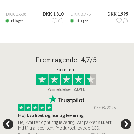
DKK 1.638
DKK 1.310
DKK 3.775
DKK 1.995
På lager
På lager
Fremragende 4,7/5
Excellent
Anmeldelser
2.041
/2026
05/08/2026
Høj kvalitet og hurtig levering
Mege
tigt,
Høj kvalitet og hurtig levering. Var pakket sikkert
Prod
ind til transporten. Produktet levede 100…
kval
efte