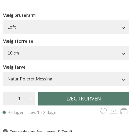
Vælg bruserarm
Loft
Vælg størrelse
10 cm
Vælg farve
Natur Poleret Messing
-
+
På lager Lev. 1 - 3 dage
Dansk design fra Hassel & Teudt