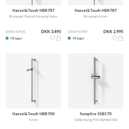
Hassel&Teudt HBR787
Hassel&Teudt HBR787
Brusesæt, Poleret Messing Natur
Brusesæt, Krom
DKK 6.915
DKK 3.495
DKK 5.759
DKK 2.995
På lager
På lager
Hassel&Teudt HBR700
Semplice SSB570
Krom
Gliderstang, PVD Børstet Stål