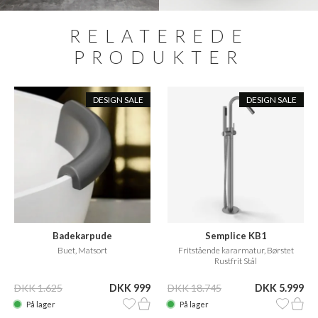
RELATEREDE
PRODUKTER
DESIGN SALE
DESIGN SALE
Badekarpude
Semplice KB1
Buet, Matsort
Fritstående kararmatur, Børstet
Rustfrit Stål
DKK 1.625
DKK 999
DKK 18.745
DKK 5.999
På lager
På lager