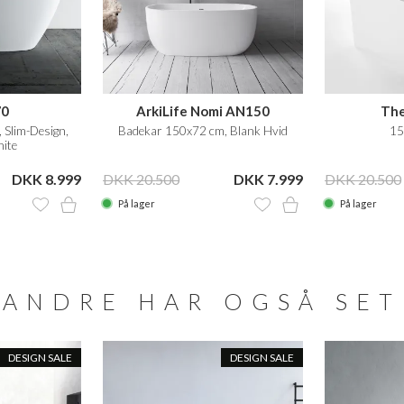
70
ArkiLife Nomi AN150
The
 Slim-Design,
Badekar 150x72 cm, Blank Hvid
15
ite
DKK 8.999
DKK 20.500
DKK 7.999
DKK 20.500
På lager
På lager
ANDRE HAR OGSÅ SET
DESIGN SALE
DESIGN SALE