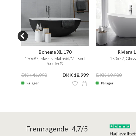
Boheme XL 170
Riviera 
esign,
170x87, Massiv Mathvid/Matsort
150x72, Gloss
SolidTec®
24.995
DKK 46.990
DKK 18.999
DKK 19.900
På lager
På lager
24/01/2026
22/01/2026
Fremragende 4,7/5
Superflot bademøbel og rigtig lynhurtig…
Kanon god service