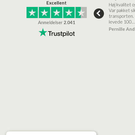
Excellent
emøbel og rigtig
Kanon god service. Varerne
Høj kvalitet o
vice og levering
bliver leveret hurtigt, og det
Var pakket sik
er virkelig kvalitet.
transporten.
levede 100…
Anmeldelser
2.041
ensen
Lise
Verificeret
Pernille An
Verificeret