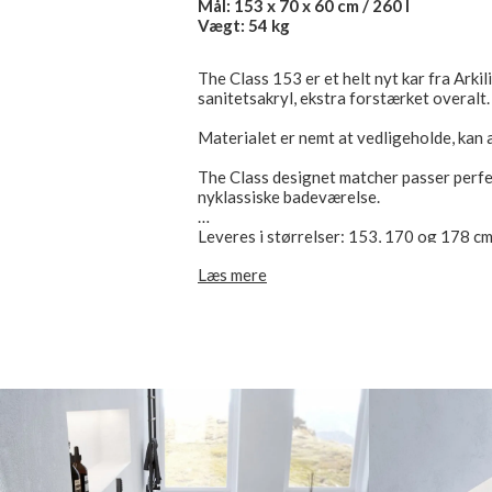
Mål: 153 x 70 x 60 cm / 260 l
Vægt: 54 kg
The Class 153 er et helt nyt kar fra Arki
sanitetsakryl, ekstra forstærket overalt.
Materialet er nemt at vedligeholde, kan 
The Class designet matcher passer perfek
nyklassiske badeværelse.
Leveres i størrelser: 153, 170 og 178 cm
Læs mere
Bemærk:
Inkl. af- og overløbssæt, flex afløbsrør o
Inkl. fri levering til kantsten.
Bad & Stil yder 10 års reklamationsret på