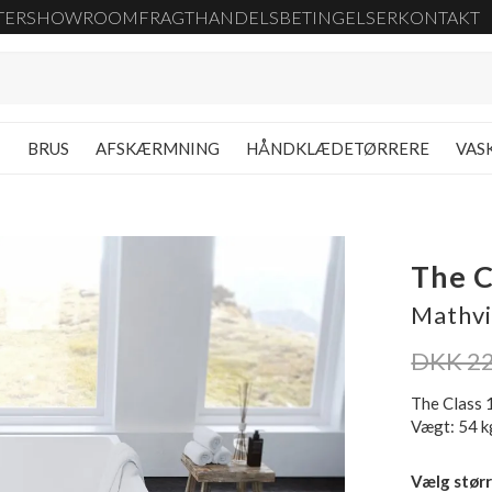
TER
SHOWROOM
FRAGT
HANDELSBETINGELSER
KONTAKT
G
BRUS
AFSKÆRMNING
HÅNDKLÆDETØRRERE
VAS
The C
Mathv
DKK 22
The Class 
Vægt: 54 k
Vælg størr