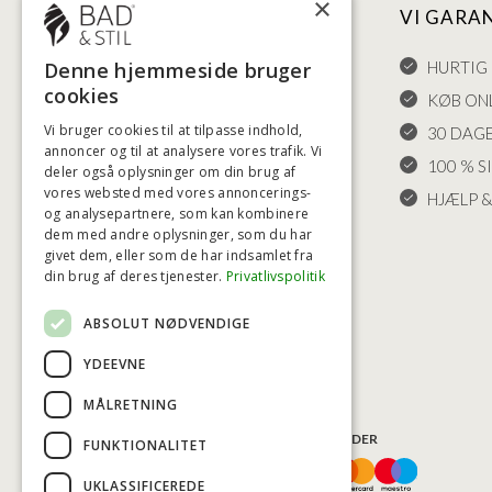
×
NYTTIGE LINKS
VI GARA
HANDELSBETINGELSER
HURTIG 
Denne hjemmeside bruger
cookies
LEVERING OG RETURET
KØB ONL
Vi bruger cookies til at tilpasse indhold,
FORTRYDELSESRET
30 DAG
annoncer og til at analysere vores trafik. Vi
KLAGER
100 % S
deler også oplysninger om din brug af
vores websted med vores annoncerings-
FRAGT
HJÆLP &
og analysepartnere, som kan kombinere
INDSTILLINGER FOR COOKIES
dem med andre oplysninger, som du har
givet dem, eller som de har indsamlet fra
din brug af deres tjenester.
Privatlivspolitik
ABSOLUT NØDVENDIGE
YDEEVNE
MÅLRETNING
BETALINGSMULIGHEDER
FUNKTIONALITET
UKLASSIFICEREDE