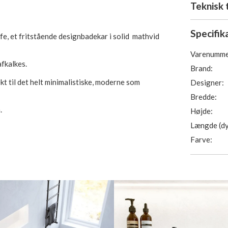
Teknisk 
Specifik
life, et fritstående designbadekar i solid mathvid
Varenumme
afkalkes.
Brand:
t til det helt minimalistiske, moderne som
Designer:
Bredde:
.
Højde:
Længde (dy
g skjult justerbart bensæt, (værdi 1.995,-)
Farve:
 materialet.