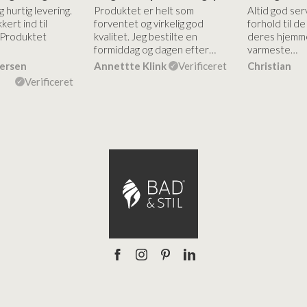
g hurtig levering.
Produktet er helt som
Altid god ser
kert ind til
forventet og virkelig god
forhold til d
 Produktet
kvalitet. Jeg bestilte en
deres hjemme
formiddag og dagen efter…
varmeste…
dersen
Annettte Klink
Verificeret
Christian
Verificeret