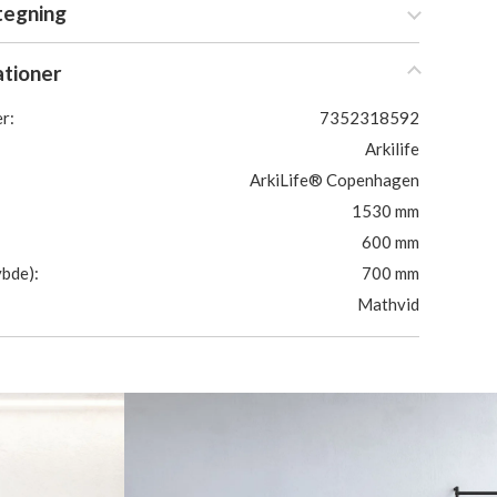
tegning
ationer
r:
7352318592
Arkilife
ArkiLife® Copenhagen
1530 mm
600 mm
bde):
700 mm
Mathvid