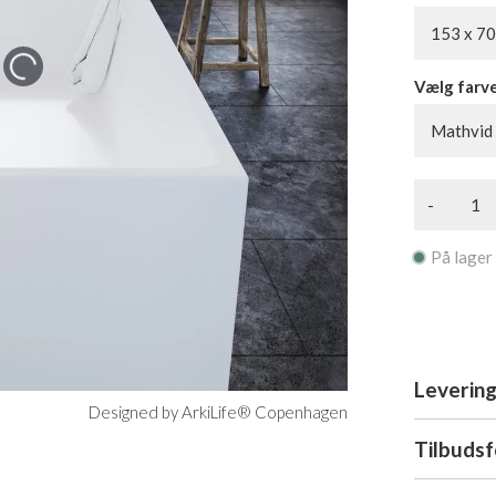
153 x 70
Vælg farv
Mathvid
-
På lager
Levering
Designed by ArkiLife® Copenhagen
Tilbuds