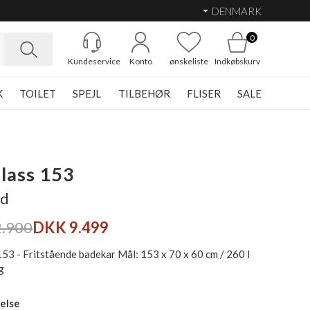
DENMARK
0
Kundeservice
Konto
ønskeliste
Indkøbskurv
K
TOILET
SPEJL
TILBEHØR
FLISER
SALE
lass 153
id
.900
DKK 9.499
153 - Fritstående badekar Mål: 153 x 70 x 60 cm / 260 l
g
else