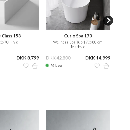
 Class 153
Curio Spa 170
3x70, Hvid
Wellness Spa Tub 170x80 cm,
Mathvid
DKK 8.799
DKK 42.800
DKK 14.999
DKK 2
På lager
På la