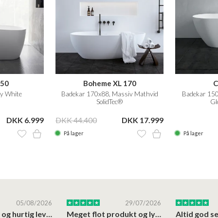
150
Boheme XL 170
C
y White
Badekar 170x88, Massiv Mathvid
Badekar 150
SolidTec®
Gl
DKK 6.999
DKK 44.400
DKK 17.999
På lager
På lager
05/08/2026
29/07/2026
Høj kvalitet og hurtig levering
Meget flot produkt og lynhurtigt levering