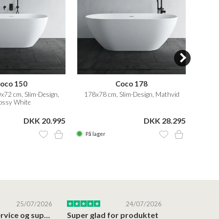
oco 150
Coco 178
x72 cm, Slim-Design,
178x78 cm, Slim-Design, Mathvid
Bade
ossy White
DKK 20.995
DKK 28.295
DKK 4
På lager
På la
25/07/2026
24/07/2026
Altid god service og support i forhold…
Super glad for produktet
Alt var god