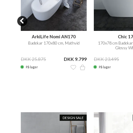
ArkiLife Nomi AN170
Chic 1
esign,
Badekar 170x80 cm, Mathvid
170x78 cm Badekar,
Glossy Wh
20.995
DKK 25.875
DKK 9.799
DKK 23.495
På lager
På lager
DESIGN SALE