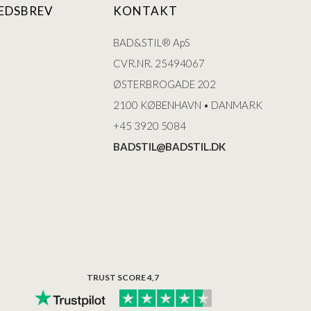
EDSBREV
KONTAKT
BAD&STIL® ApS
CVR.NR. 25494067
ØSTERBROGADE 202
2100 KØBENHAVN • DANMARK
+45 3920 5084
BADSTIL@BADSTIL.DK
TRUST SCORE 4,7