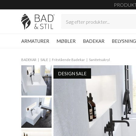
PRODUK
ARMATURER
MØBLER
BADEKAR
BELYSNIN
BADEKAR
SALE
Fritstående Badekar
Sanitetsakryl
DESIGN SALE