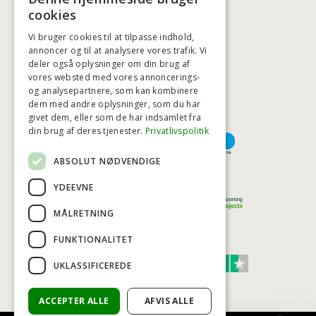
BADSTIL@BADSTIL.DK
cookies
Vi bruger cookies til at tilpasse indhold,
annoncer og til at analysere vores trafik. Vi
deler også oplysninger om din brug af
HØJESTE KREDITVÆRDIGHED
vores websted med vores annoncerings-
og analysepartnere, som kan kombinere
dem med andre oplysninger, som du har
givet dem, eller som de har indsamlet fra
BETALINGSMULIGHEDER
din brug af deres tjenester.
Privatlivspolitik
ABSOLUT NØDVENDIGE
TRYG OG SIKKER E-HANDEL
YDEEVNE
MÅLRETNING
FUNKTIONALITET
TRUST SCORE 4,7
UKLASSIFICEREDE
Excellent
ACCEPTER ALLE
AFVIS ALLE