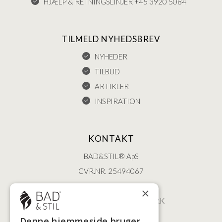
HJÆLP & RETNINGSLINJER +45 3920 5084
TILMELD NYHEDSBREV
NYHEDER
TILBUD
ARTIKLER
INSPIRATION
KONTAKT
BAD&STIL® ApS
CVR.NR. 25494067
ØSTERBROGADE 202
×
2100 KØBENHAVN • DANMARK
+45 3920 5084
Denne hjemmeside bruger