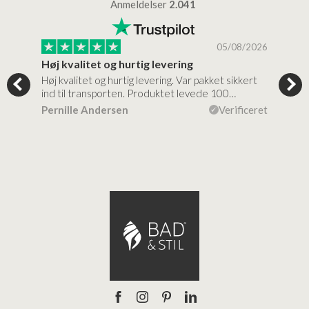
Anmeldelser
2.041
/2026
05/08/2026
Høj kvalitet og hurtig levering
Mege
tigt,
Høj kvalitet og hurtig levering. Var pakket sikkert
Prod
ind til transporten. Produktet levede 100…
kval
efte
ceret
Pernille Andersen
Verificeret
Ann